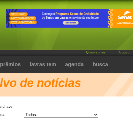
Quem somos
|
Arquivo
prêmios
lavras tem
agenda
busca
ivo de notícias
a-chave:
ria: