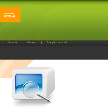
|
Anuncie
|
Contato
|
Sua página inicial