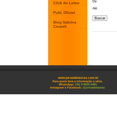
De:
Click do Leitor
Até:
Publ. Oficial
Blog Sabrina
Cicareli
www.jornaldelavras.com.br
Para quem leva a informação a sério.
WhatsApp:
(35) 9 9925-5481
Instagram e Facebook:
@jornaldelavras