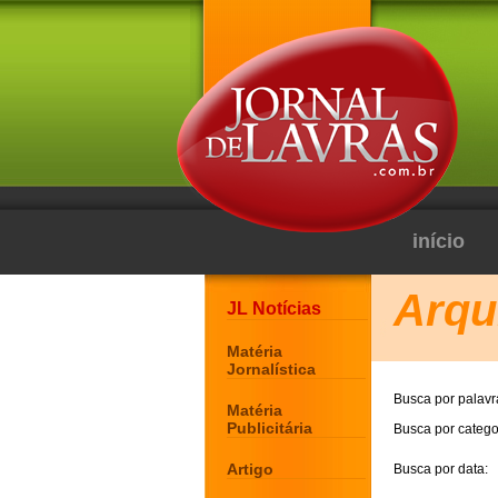
início
Arqu
JL Notícias
Matéria
Jornalística
Busca por palavr
Matéria
Publicitária
Busca por catego
Artigo
Busca por data: