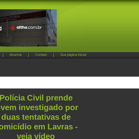
|
Anuncie
|
Contato
|
Sua página inicial
Polícia Civil prende
ovem investigado por
duas tentativas de
omicídio em Lavras -
veja vídeo