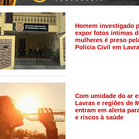
Homem investigado p
expor fotos íntimas d
mulheres é preso pel
Polícia Civil em Lavr
Com umidade do ar 
Lavras e regiões de 
entram em alerta par
e riscos à saúde