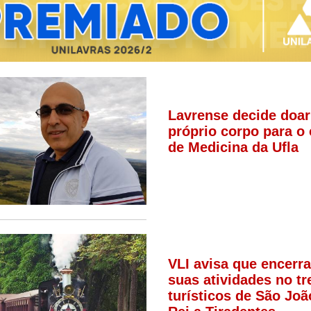
Lavrense decide doar
próprio corpo para o
de Medicina da Ufla
VLI avisa que encerra
suas atividades no t
turísticos de São Joã