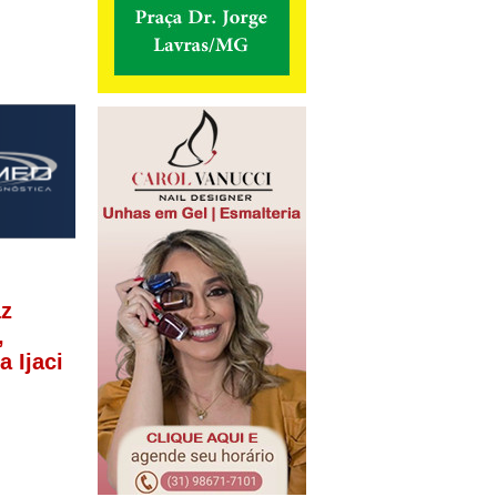
az
,
a Ijaci