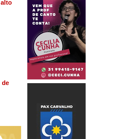
alto
l de