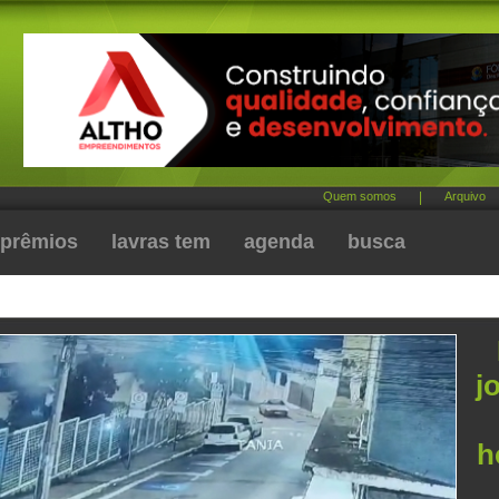
Quem somos
|
Arquivo
prêmios
lavras tem
agenda
busca
j
h