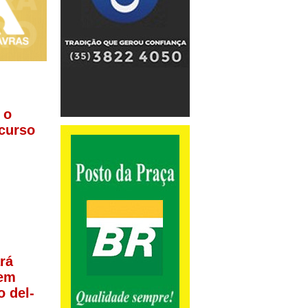
 o
 curso
rá
rem
o del-