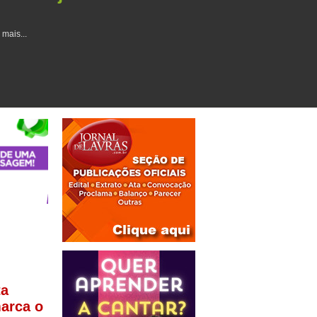
 mais...
ta
arca o