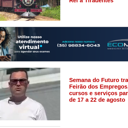
Rei a Tiradentes
Semana do Futuro tr
Feirão dos Empregos
cursos e serviços par
de 17 a 22 de agosto