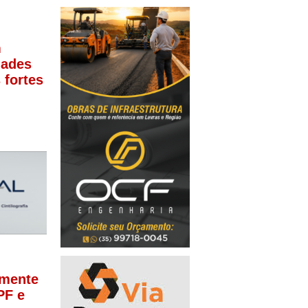
m
dades
 fortes
lmente
PF e