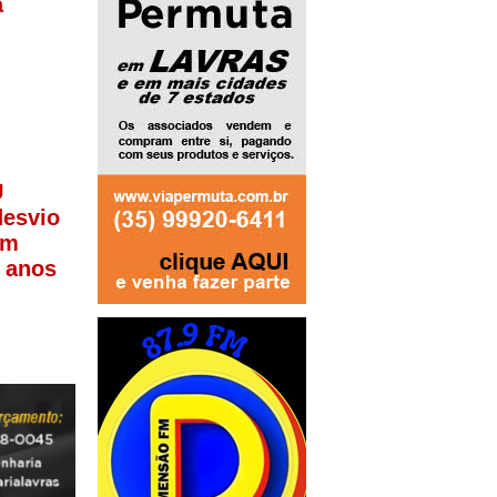
a
U
desvio
em
s anos