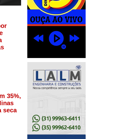
or
e
a
as
em 35%,
Minas
a seca