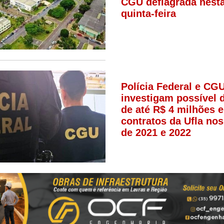
CGU deflagrada nest
quinta-feira
Polícia Federal e CG
investigam possível 
de até R$ 4 milhões 
contratos da Ufla no
de 2021 e 2022