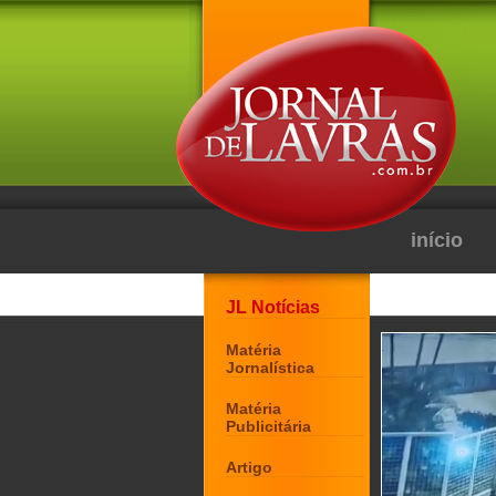
início
JL Notícias
Matéria
Jornalística
Matéria
Publicitária
Artigo