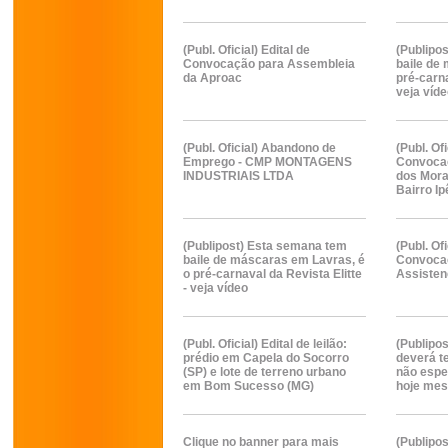
(Publ. Oficial) Edital de
(Publipos
Convocação para Assembleia
baile de
da Aproac
pré-carna
veja víd
(Publ. Oficial) Abandono de
(Publ. Ofi
Emprego - CMP MONTAGENS
Convoca
INDUSTRIAIS LTDA
dos Mora
Bairro I
(Publipost) Esta semana tem
(Publ. Ofi
baile de máscaras em Lavras, é
Convoca
o pré-carnaval da Revista Elitte
Assisten
- veja vídeo
(Publ. Oficial) Edital de leilão:
(Publipo
prédio em Capela do Socorro
deverá t
(SP) e lote de terreno urbano
não esper
em Bom Sucesso (MG)
hoje me
Clique no banner para mais
(Publipo