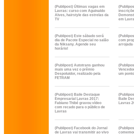
(Publipost) Últimas vagas em
(Publipo
Lavras: curso com Aguinaldo
inscriçõ
Alves, hairstyle das estrelas da
Demonst
TV
em Lavr
(Publipost) Este sábado será
(Publipos
dia de Pacote Especial no salão
com prop
da Niksany. Agende seu
arrojada
horário!
(Publipost) Autotrans ganhou
(Publipos
mais uma vez o prêmio
Vencedor
Despoluidor, realizado pela
um ponto
FETRAM
(Publipost) Baile Destaque
(Publipos
Empresarial Lavras 2017:
Baile De
Fabiano Thibé gravou vídeo
Lavras 2
com recado para o público de
Lavras
(Publipost) Facebook do Jornal
(Publipo
de Lavras vai transmitir ao vivo
comemor