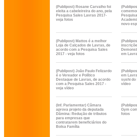
(Publipost) Rosane Carvalho foi
(Publipo
eleita a cabeleireira do ano, pela
comemora
Pesquisa Sales Lavras 2017-
Pesquisa
veja fotos
Academi
novo es
(Publipost) Mattos é a melhor
(Publipo
Loja de Calçados de Lavras, de
inscriçõ
acordo com a Pesquisa Sales
Demonst
2017 - veja fotos
em Lavr
(Publipost) João Paulo Felizardo
(Publipos
é o Vereador e Político
em Lavra
Destaque de Lavras, de acordo
sushi do 
com a Pesquisa Sales 2017 -
vídeo
veja vídeo
(Inf. Parlamentar) Câmara
(Publipo
aprova projeto da deputada
Gym come
Dâmina: Redução de tributos
fotos
para empresas que
contratarem beneficiários do
Bolsa Família