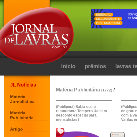
início
prêmios
lavras 
JL Notícias
Matéria Publicitária
/
(1772)
Matéria
Jornalística
(Publipost) Sabia que o
(Publipo
restaurante Tempero Uai tem
de grau 
Matéria
desconto especial para
com a v
Publicitária
mensalistas?
Varilux 
Artigo