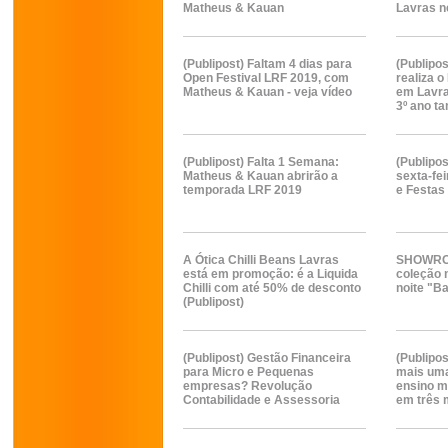
Matheus & Kauan
Lavras n
(Publipost) Faltam 4 dias para
(Publipos
Open Festival LRF 2019, com
realiza 
Matheus & Kauan - veja vídeo
em Lavra
3º ano t
(Publipost) Falta 1 Semana:
(Publipo
Matheus & Kauan abrirão a
sexta-fei
temporada LRF 2019
e Festas
A Ótica Chilli Beans Lavras
SHOWRO
está em promoção: é a Liquida
coleção 
Chilli com até 50% de desconto
noite "B
(Publipost)
(Publipost) Gestão Financeira
(Publipo
para Micro e Pequenas
mais uma
empresas? Revolução
ensino m
Contabilidade e Assessoria
em três