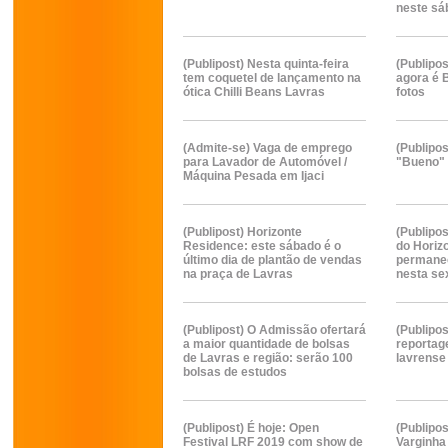
neste sá
(Publipost) Nesta quinta-feira
(Publipo
tem coquetel de lançamento na
agora é 
ótica Chilli Beans Lavras
fotos
(Admite-se) Vaga de emprego
(Publipo
para Lavador de Automóvel /
"Bueno" 
Máquina Pesada em Ijaci
(Publipost) Horizonte
(Publipo
Residence: este sábado é o
do Horiz
último dia de plantão de vendas
permanec
na praça de Lavras
nesta se
(Publipost) O Admissão ofertará
(Publipo
a maior quantidade de bolsas
reporta
de Lavras e região: serão 100
lavrense 
bolsas de estudos
(Publipost) É hoje: Open
(Publipo
Festival LRF 2019 com show de
Varginha