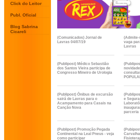
Click do Leitor
Publ. Oficial
Blog Sabrina
Cicareli
(Comunicados) Jornal de
(Admite-
Lavras 04/07/19
vaga par
Lavras
(Publipost) Médico Sebastião
(Publipos
dos Santos Vieira participa de
novidad
Congresso Mineiro de Urologia
consult
POPULA
(Publipost) Ônibus de excursão
(Publipo
sairá de Lavras para o
e Segura
Acampamento para Casais na
Laboratór
Canção Nova
inaugur
parceria
(Publipost) Promoção Pegada
(Pubipos
Continental na Leal Pneus - veja
Carvalha
como participar
Fisiotera