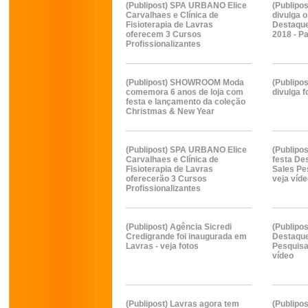
(Publipost) SPA URBANO Elice
(Publipo
Carvalhaes e Clínica de
divulga 
Fisioterapia de Lavras
Destaque
oferecem 3 Cursos
2018 - Pa
Profissionalizantes
(Publipost) SHOWROOM Moda
(Publipo
comemora 6 anos de loja com
divulga f
festa e lançamento da coleção
Christmas & New Year
(Publipost) SPA URBANO Elice
(Publipos
Carvalhaes e Clínica de
festa De
Fisioterapia de Lavras
Sales Pe
oferecerão 3 Cursos
veja víd
Profissionalizantes
(Publipost) Agência Sicredi
(Publipos
Credigrande foi inaugurada em
Destaque
Lavras - veja fotos
Pesquisa
vídeo
(Publipost) Lavras agora tem
(Publipo