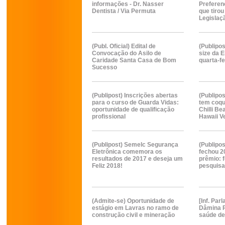
informações - Dr. Nasser
Preferen
Dentista / Via Permuta
que tirou
Legislaç
(Publ. Oficial) Edital de
(Publipo
Convocação do Asilo de
size da 
Caridade Santa Casa de Bom
quarta-fe
Sucesso
(Publipost) Inscrições abertas
(Publipos
para o curso de Guarda Vidas:
tem coqu
oportunidade de qualificação
Chilli Be
profissional
Hawaii V
(Publipost) Semelc Segurança
(Publipos
Eletrônica comemora os
fechou 
resultados de 2017 e deseja um
prêmio: f
Feliz 2018!
pesquisa 
(Admite-se) Oportunidade de
[Inf. Pa
estágio em Lavras no ramo de
Dâmina P
construção civil e mineração
saúde de