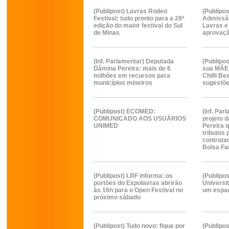
(Publipost) Lavras Rodeo
(Publipo
Festival: tudo pronto para a 28ª
Admissã
edição do maior festival do Sul
Lavras e
de Minas
aprovaç
(Inf. Parlamentar) Deputada
(Publipos
Dâmina Pereira: mais de 6
sua MÃE 
milhões em recursos para
Chilli B
municípios mineiros
sugestõ
(Publipost) ECOMED:
(Inf. Pa
COMUNICADO AOS USUÁRIOS
projeto 
UNIMED
Pereira 
tributos
contrata
Bolsa Fa
(Publipost) LRF informa: os
(Publipo
portões do Expolavras abrirão
Universit
às 16h para o Open Festival no
um espaç
próximo sábado
(Publipost) Tudo novo: fique por
(Publipos