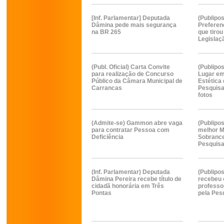
[Inf. Parlamentar] Deputada
(Publipo
Dâmina pede mais segurança
Preferen
na BR 265
que tirou
Legislaç
(Publ. Oficial) Carta Convite
(Publipos
para realização de Concurso
Lugar em
Público da Câmara Municipal de
Estética 
Carrancas
Pesquisa
fotos
(Admite-se) Gammon abre vaga
(Publipos
para contratar Pessoa com
melhor M
Deficiência
Sobrance
Pesquisa
(Inf. Parlamentar) Deputada
(Publipo
Dâmina Pereira recebe título de
recebeu 
cidadã honorária em Três
professo
Pontas
pela Pes