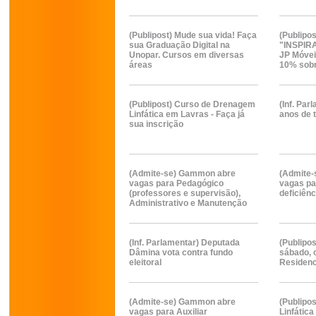
(Publipost) Mude sua vida! Faça
(Publipo
sua Graduação Digital na
"INSPIR
Unopar. Cursos em diversas
JP Móvei
áreas
10% sobr
(Publipost) Curso de Drenagem
(Inf. Par
Linfática em Lavras - Faça já
anos de t
sua inscrição
(Admite-se) Gammon abre
(Admite
vagas para Pedagógico
vagas p
(professores e supervisão),
deficiênc
Administrativo e Manutenção
(Inf. Parlamentar) Deputada
(Publipos
Dâmina vota contra fundo
sábado, 
eleitoral
Residenc
(Admite-se) Gammon abre
(Publipo
vagas para Auxiliar
Linfática