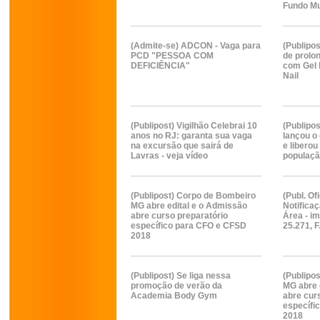
Fundo Mu
(Admite-se) ADCON - Vaga para
(Publipo
PCD "PESSOA COM
de prolo
DEFICIÊNCIA"
com Gel b
Nail
(Publipost) Vigilhão Celebrai 10
(Publipos
anos no RJ: garanta sua vaga
lançou o 
na excursão que sairá de
e libero
Lavras - veja vídeo
populaçã
(Publipost) Corpo de Bombeiro
(Publ. Ofi
MG abre edital e o Admissão
Notificaç
abre curso preparatório
Área - im
específico para CFO e CFSD
25.271, F
2018
(Publipost) Se liga nessa
(Publipo
promoção de verão da
MG abre 
Academia Body Gym
abre cur
específi
2018