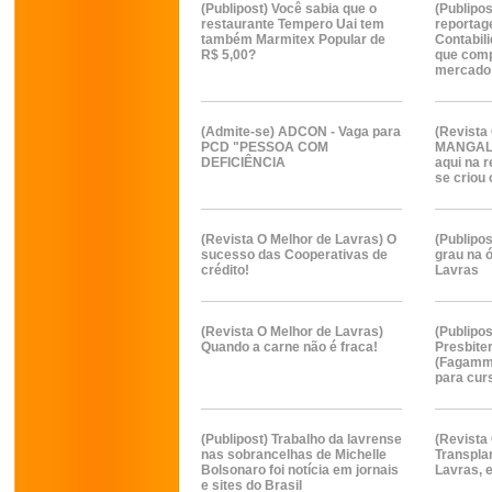
(Publipost) Você sabia que o
(Publipo
restaurante Tempero Uai tem
reporta
também Marmitex Popular de
Contabil
R$ 5,00?
que comp
mercado
(Admite-se) ADCON - Vaga para
(Revista
PCD "PESSOA COM
MANGAL
DEFICIÊNCIA
aqui na r
se criou
(Revista O Melhor de Lavras) O
(Publipo
sucesso das Cooperativas de
grau na ó
crédito!
Lavras
(Revista O Melhor de Lavras)
(Publipo
Quando a carne não é fraca!
Presbit
(Fagammo
para cur
(Publipost) Trabalho da lavrense
(Revista
nas sobrancelhas de Michelle
Transpla
Bolsonaro foi notícia em jornais
Lavras, 
e sites do Brasil