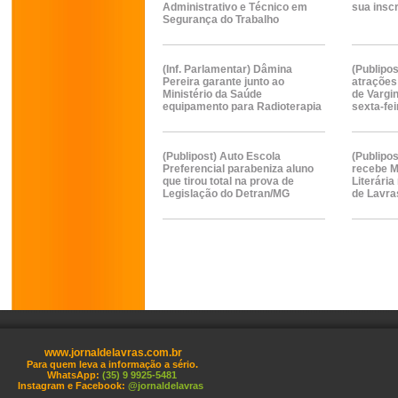
Administrativo e Técnico em
sua insc
Segurança do Trabalho
(Inf. Parlamentar) Dâmina
(Publipo
Pereira garante junto ao
atrações
Ministério da Saúde
de Vargi
equipamento para Radioterapia
sexta-fei
(Publipost) Auto Escola
(Publipos
Preferencial parabeniza aluno
recebe M
que tirou total na prova de
Literári
Legislação do Detran/MG
de Lavra
www.jornaldelavras.com.br
Para quem leva a informação a sério.
WhatsApp:
(35) 9 9925-5481
Instagram e Facebook:
@jornaldelavras