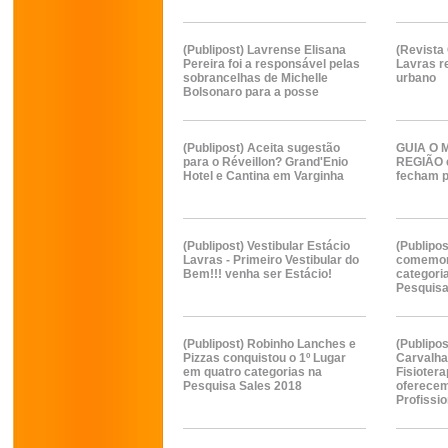
(Publipost) Lavrense Elisana
(Revista
Pereira foi a responsável pelas
Lavras re
sobrancelhas de Michelle
urbano
Bolsonaro para a posse
(Publipost) Aceita sugestão
GUIA O 
para o Réveillon? Grand'Enio
REGIÃO 
Hotel e Cantina em Varginha
fecham p
(Publipost) Vestibular Estácio
(Publipos
Lavras - Primeiro Vestibular do
comemora
Bem!!! venha ser Estácio!
categori
Pesquisa
(Publipost) Robinho Lanches e
(Publipo
Pizzas conquistou o 1º Lugar
Carvalha
em quatro categorias na
Fisiotera
Pesquisa Sales 2018
oferecem
Profissio