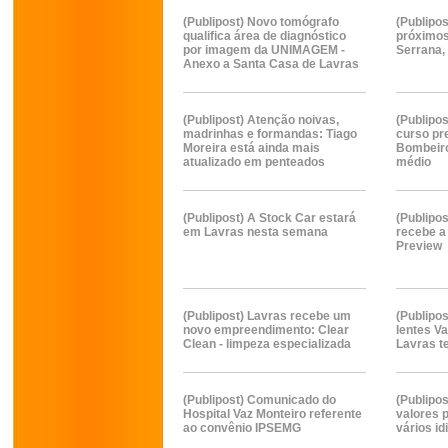
(Publipost) Novo tomógrafo
(Publipo
qualifica área de diagnóstico
próximos
por imagem da UNIMAGEM -
Serrana,
Anexo a Santa Casa de Lavras
(Publipost) Atenção noivas,
(Publipo
madrinhas e formandas: Tiago
curso pr
Moreira está ainda mais
Bombeiro
atualizado em penteados
médio
(Publipost) A Stock Car estará
(Publipo
em Lavras nesta semana
recebe a
Preview
(Publipost) Lavras recebe um
(Publipo
novo empreendimento: Clear
lentes Va
Clean - limpeza especializada
Lavras t
(Publipost) Comunicado do
(Publipos
Hospital Vaz Monteiro referente
valores 
ao convênio IPSEMG
vários i