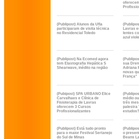
oferece
Profissio
(Publipost) Alunos da Ufla
(Publipos
participaram de visita técnica
Lavras e
no Residencial Toledo
lentes c
azul viol
(Publipost) Na Ecomed agora
(Publipo
tem Elastografia Hepática S
sua Dren
Shearwave, inédito na região
Adriana 
novas qu
França"
(Pubipost) SPA URBANO Elice
(Publipo
Carvalhaes e Clínica de
médio ou
Fisioterapia de Lavras
três mes
oferecem 3 Cursos
palestra
Profissionalizantes
estudos
(Publipost) Está tudo pronto
(Publipo
para o maior Festival Sertanejo
o present
do Sul de Minas
Beans La