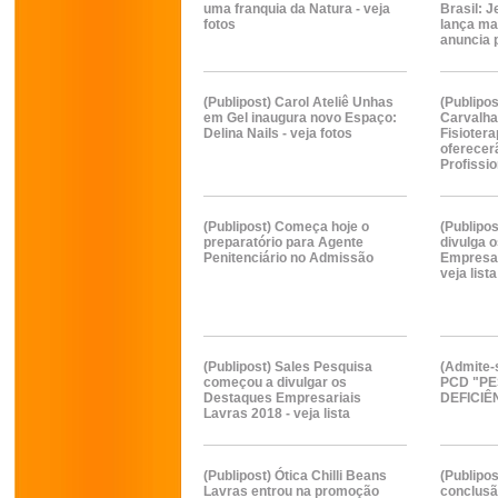
uma franquia da Natura - veja
Brasil: J
fotos
lança mar
anuncia 
(Publipost) Carol Ateliê Unhas
(Publipo
em Gel inaugura novo Espaço:
Carvalha
Delina Nails - veja fotos
Fisiotera
oferecer
Profissio
(Publipost) Começa hoje o
(Publipo
preparatório para Agente
divulga 
Penitenciário no Admissão
Empresar
veja lista
(Publipost) Sales Pesquisa
(Admite-
começou a divulgar os
PCD "P
Destaques Empresariais
DEFICIÊ
Lavras 2018 - veja lista
(Publipost) Ótica Chilli Beans
(Publipo
Lavras entrou na promoção
conclusã