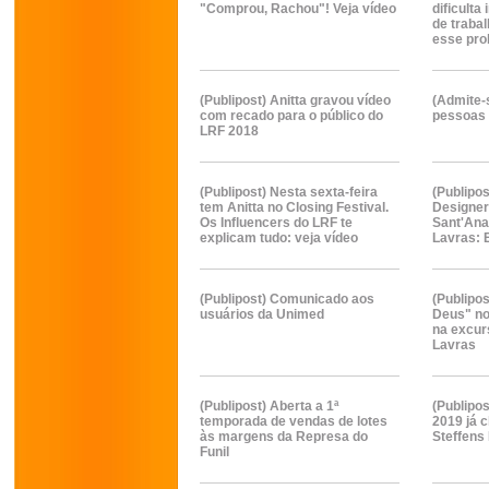
"Comprou, Rachou"! Veja vídeo
dificult
de traba
esse pr
(Publipost) Anitta gravou vídeo
(Admite-
com recado para o público do
pessoas 
LRF 2018
(Publipost) Nesta sexta-feira
(Publipos
tem Anitta no Closing Festival.
Designer
Os Influencers do LRF te
Sant'Ana
explicam tudo: veja vídeo
Lavras: 
(Publipost) Comunicado aos
(Publipo
usuários da Unimed
Deus" no
na excur
Lavras
(Publipost) Aberta a 1ª
(Publipo
temporada de vendas de lotes
2019 já 
às margens da Represa do
Steffens 
Funil