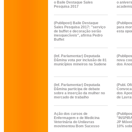
o Baile Destaque Sales
o anivers
Pesquisa 2017
academi
(Publipost) Baile Destaque
(Publipo
Sales Pesquisa 2017: "serviço
para mora
de buffet e decoração serão
esta opo
inesquecíveis", afirma Pedro
Buffet
(Inf. Parlamentar) Deputada
(Publipo
Dâmina vota por inclusão de 81
nova coo
municípios mineiros na Sudene
dos Anos 
(Inf. Parlamentar) Deputada
(Publ. Ofi
Dâmina participa de debate
Convoca
sobre a inserção da mulher no
dos Apos
mercado de trabalho
de Lavra
Ação dos cursos de
(Publipo
Enfermagem e de Medicina
"INSPIR
Veterinária do Unilavras
JP Móvei
movimentou Bom Sucesso
10% sobr