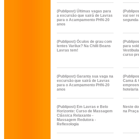
(Publipost) Últimas vagas para
(Publipo
a excursão que sairá de Lavras
vai ser 
para o Acampamento PHN-20
segunda-
anos
(Publipost) Óculos de grau com
(Publipo
lentes Varilux? Na Chilli Beans
para sol
Lavras tem!
Vestibul
curso pr
(Publipost) Garanta sua vaga na
(Publipo
excursão que sairá de Lavras
Cama & C
para o Acampamento PHN-20
empreen
anos
hotelari
(Publipost) Em Lavras e Belo
Neste do
Horizonte: Curso de Massagem
na Praça
Clássica Relaxante -
Massagem Redutora -
Reflexologia