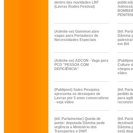
dentro das novidades LRF
publicad
(Lavras Rodeo Festival)
Admissão
BOMBEI
PENITEN
(Admite-se) Gammon abre
(Inf. Pa
vagas para Portadores de
Dâmina p
Necessidades Especiais
palestra
em BH
(Admite-se) ADCON - Vaga para
(Publipo
PCD "PESSOA COM
Culture d
DEFICIÊNCIA"
chegou e
vídeo
(Publipost) Sales Pesquisa
(Inf. Par
apresenta os destaques de
pedido d
Lavras por 5 anos consecutivos
para agil
- veja vídeo
reconstr
(Inf. Parlamentar) Queda de
(Inf. Par
ponte: deputada Dâmina pede
destinad
urgência a Ministério dos
Dâmina p
Transportes e DNIT
está disp