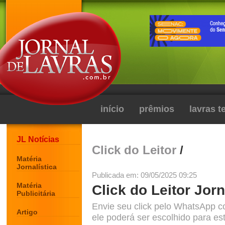
início
prêmios
lavras 
JL Notícias
Click do Leitor
/
Matéria
Jornalística
Publicada em: 09/05/2025 09:25
Matéria
Click do Leitor Jor
Publicitária
Envie seu click pelo WhatsApp c
Artigo
ele poderá ser escolhido para est