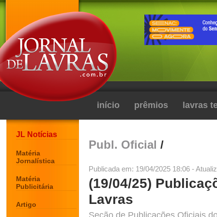
início
prêmios
lavras 
JL Notícias
Publ. Oficial
/
Matéria
Jornalística
Publicada em: 19/04/2025 18:06 - Atuali
Matéria
(19/04/25) Publicaç
Publicitária
Lavras
Artigo
Seção de Publicações Oficiais do 