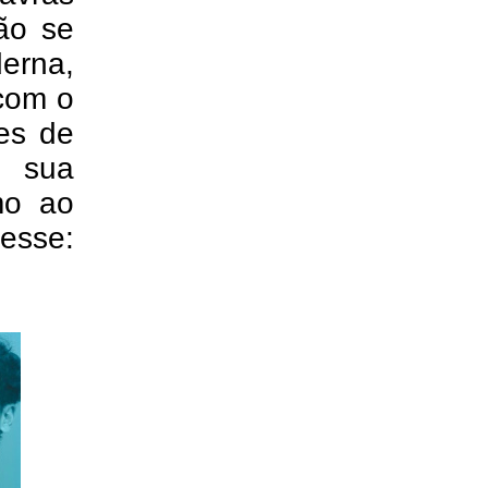
ão se
erna,
 com o
es de
r sua
mo ao
se: