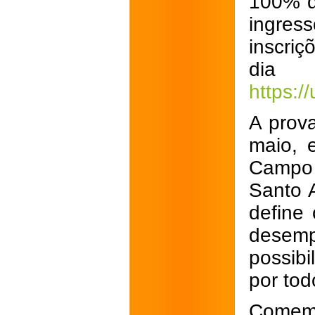
100% d
ingres
inscriç
dia
https:/
A prova
maio, 
Campo 
Santo 
define
desemp
possibi
por tod
Comemo