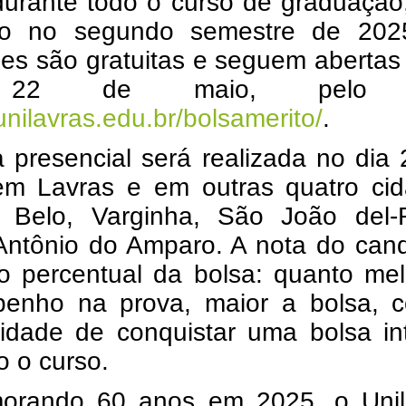
urante todo o curso de graduação
so no segundo semestre de 202
ões são gratuitas e seguem abertas
 22 de maio, pelo l
/unilavras.edu.br/bolsamerito/
.
 presencial será realizada no dia
em Lavras e em outras quatro cid
Belo, Varginha, São João del-
Antônio do Amparo. A nota do cand
 o percentual da bolsa: quanto me
enho na prova, maior a bolsa, 
lidade de conquistar uma bolsa in
o o curso.
rando 60 anos em 2025, o Unil