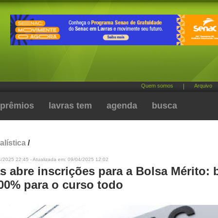
Quem somos
|
Arquivo
prêmios
lavras tem
agenda
busca
alística
/
4/2025 22:45 - Atualizada em: 09/04/2025 12:02
s abre inscrições para a Bolsa Mérito: 
100% para o curso todo