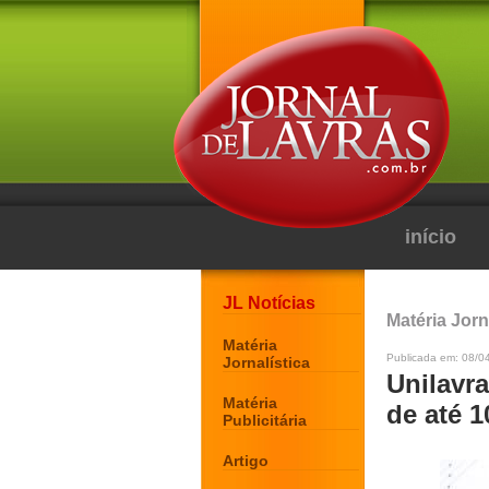
início
JL Notícias
Matéria Jorn
Matéria
Publicada em: 08/0
Jornalística
Unilavra
Matéria
de até 
Publicitária
Artigo