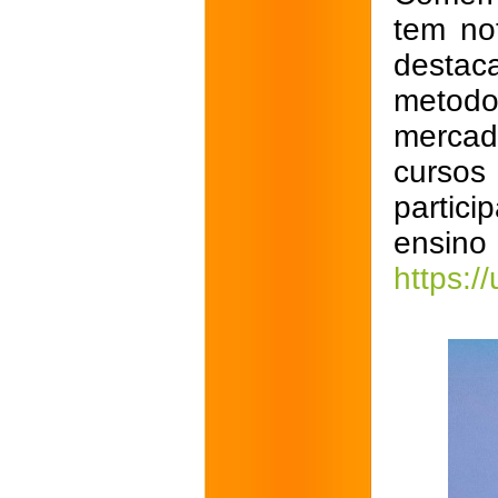
tem no
destac
metodo
mercad
curso
partic
ens
https:/