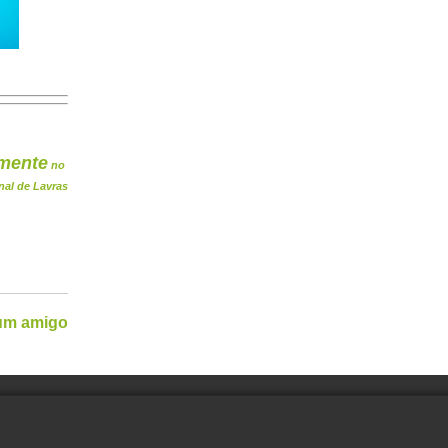
mente
no
nal de Lavras
 um amigo