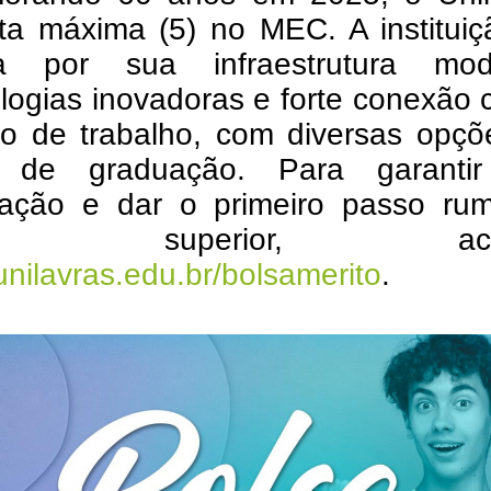
ta máxima (5) no MEC. A instituiç
a por sua infraestrutura mod
logias inovadoras e forte conexão
o de trabalho, com diversas opçõ
s de graduação. Para garanti
ipação e dar o primeiro passo ru
ino superior, aces
/unilavras.edu.br/bolsamerito
.