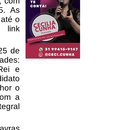
, com
5. As
 até o
ink
 25 de
ades:
Rei e
idato
lhor o
com a
tegral
avras