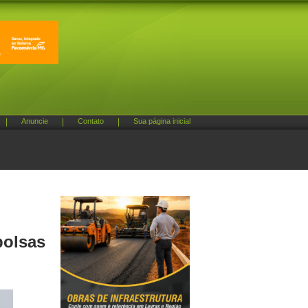
|
Anuncie
|
Contato
|
Sua página inicial
bolsas