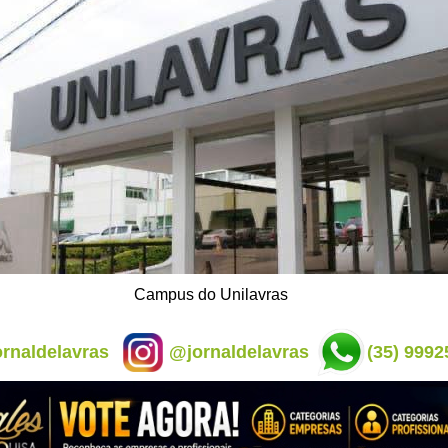
Campus do Unilavras
rnaldelavras
@jornaldelavras
(35) 9992