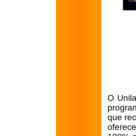
O Unila
program
que re
oferec