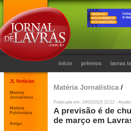
início
prêmios
lavras 
JL Notícias
Matéria Jornalística
/
Matéria
Jornalística
Publicada em: 24/03/2025 22:22 - Atuali
Matéria
A previsão é de ch
Publicitária
de março em Lavra
Artigo