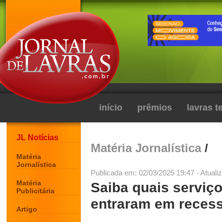
início
prêmios
lavras 
JL Notícias
Matéria Jornalística
/
Matéria
Jornalística
Publicada em: 02/03/2025 19:47 - Atuali
Matéria
Saiba quais serviç
Publicitária
entraram em reces
Artigo