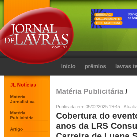
início
prêmios
lavras 
JL Notícias
Matéria Publicitária
/
Matéria
Jornalística
Publicada em: 05/02/2025 19:45 - Atuali
Matéria
Cobertura do even
Publicitária
anos da LRS Consul
Artigo
Carreira de Luana S