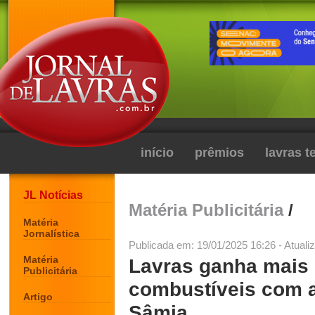
início
prêmios
lavras 
JL Notícias
Matéria Publicitária
/
Matéria
Jornalística
Publicada em: 19/01/2025 16:26 - Atuali
Matéria
Lavras ganha mais
Publicitária
combustíveis com a
Artigo
Sâmia