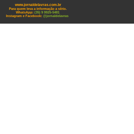
www.jornaldelavras.com.br
Para quem leva a informação a sério.
WhatsApp:
(35) 9 9925-5481
Instagram e Facebook:
@jornaldelavras