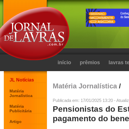
início
prêmios
lavras 
JL Notícias
Matéria Jornalística
/
Matéria
Jornalística
Publicada em: 17/01/2025 13:20 - Atuali
Matéria
Pensionistas do Es
Publicitária
pagamento do bene
Artigo