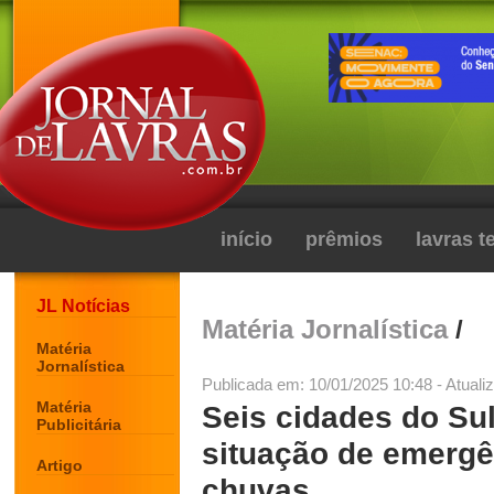
início
prêmios
lavras 
JL Notícias
Matéria Jornalística
/
Matéria
Jornalística
Publicada em: 10/01/2025 10:48 - Atuali
Matéria
Seis cidades do Su
Publicitária
situação de emergê
Artigo
chuvas