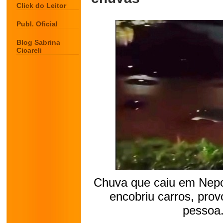
Click do Leitor
Publ. Oficial
Blog Sabrina
Cicareli
Chuva que caiu em Nep
encobriu carros, pr
pessoa.