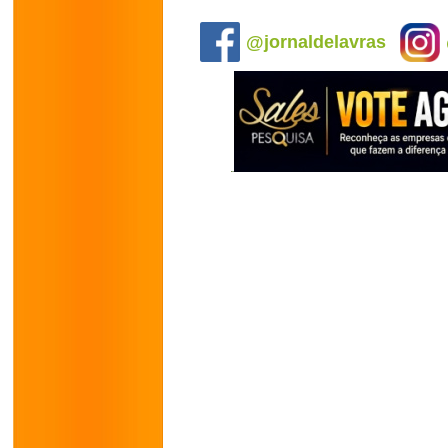
.
@jornaldelavras