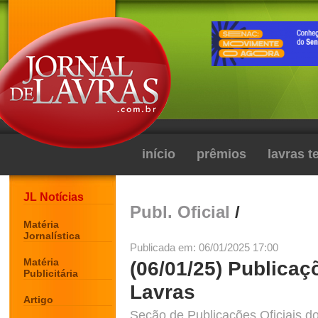
início
prêmios
lavras 
JL Notícias
Publ. Oficial
/
Matéria
Jornalística
Publicada em: 06/01/2025 17:00
Matéria
(06/01/25) Publicaç
Publicitária
Lavras
Artigo
Seção de Publicações Oficiais do 