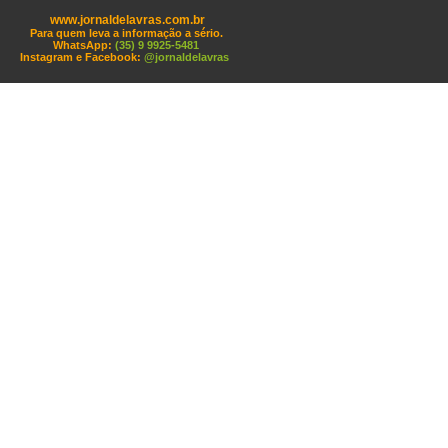
www.jornaldelavras.com.br
Para quem leva a informação a sério.
WhatsApp:
(35) 9 9925-5481
Instagram e Facebook:
@jornaldelavras