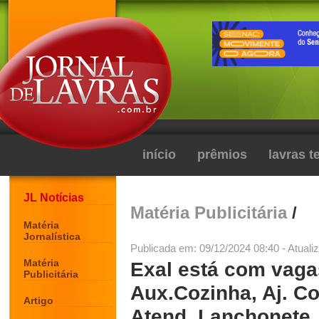
início
prêmios
lavras 
JL Notícias
Matéria Publicitária
/
Matéria
Jornalística
Publicada em: 09/12/2024 08:40 - Atuali
Matéria
Exal está com vag
Publicitária
Aux.Cozinha, Aj. Co
Artigo
Atend. Lanchonete