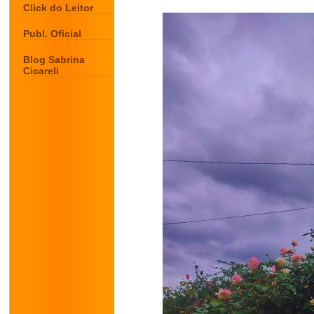
Click do Leitor
Publ. Oficial
Blog Sabrina
Cicareli