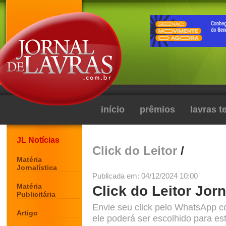
início
prêmios
lavras 
JL Notícias
Click do Leitor
/
Matéria
Jornalística
Publicada em: 04/12/2024 10:00
Matéria
Click do Leitor Jorn
Publicitária
Envie seu click pelo WhatsApp c
Artigo
ele poderá ser escolhido para est