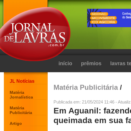
início
prêmios
lavras 
JL Notícias
Matéria Publicitária
/
Matéria
Jornalística
Publicada em: 21/05/2024 11:46 - Atuali
Matéria
Em Aguanil: fazend
Publicitária
queimada em sua f
Artigo