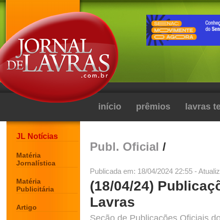
início
prêmios
lavras 
JL Notícias
Publ. Oficial
/
Matéria
Jornalística
Publicada em: 18/04/2024 22:55 - Atuali
Matéria
(18/04/24) Publicaç
Publicitária
Lavras
Artigo
Seção de Publicações Oficiais do 