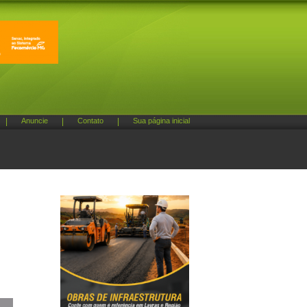
|
Anuncie
|
Contato
|
Sua página inicial