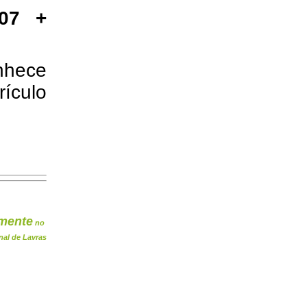
,07 +
nhece
ículo
mente
no
nal de Lavras