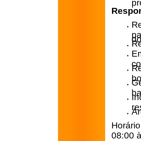
pr
Respon
Re
pa
do
Re
E
co
R
bo
G
ba
I
re
Ar
Horári
08:00 