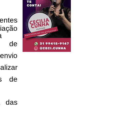
entes
iação
a
le de
envio
lizar
os de
, das