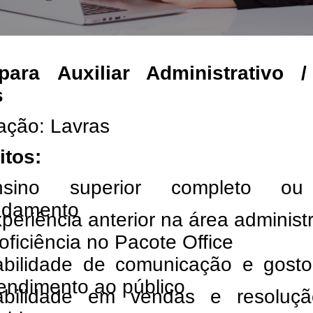
ara Auxiliar Administrativo 
s
ação: Lavras
itos:
nsino superior completo o
ndamento
periência anterior na área administr
oficiência no Pacote Office
bilidade de comunicação e gosto
endimento ao público
abilidade em vendas e resoluç