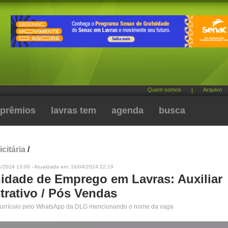
Quem somos
|
Arquivo
prêmios
lavras tem
agenda
busca
citária
/
4/2024 13:00 - Atualizada em: 16/04/2024 22:19
idade de Emprego em Lavras: Auxiliar
trativo / Pós Vendas
urrículo pelo WhatsApp da DLG mencionando o nome da vaga