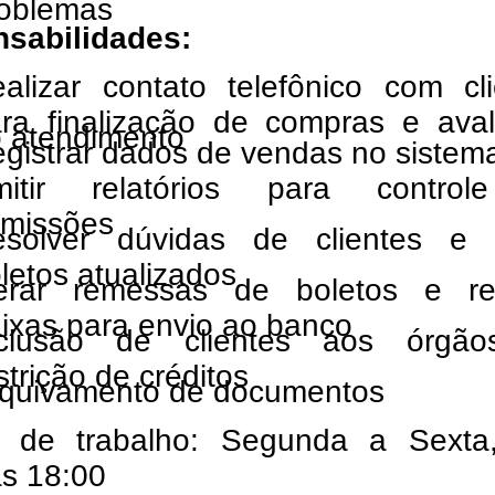
oblemas
sabilidades:
alizar contato telefônico com cli
ra finalização de compras e aval
 atendimento
gistrar dados de vendas no sistem
mitir relatórios para contro
missões
esolver dúvidas de clientes e 
letos atualizados
erar remessas de boletos e rea
ixas para envio ao banco
nclusão de clientes aos órgã
strição de créditos
quivamento de documentos
o de trabalho: Segunda a Sexta
às 18:00