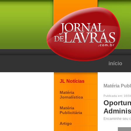
início
JL Notícias
Matéria Publi
Matéria
Publicada em: 16/0
Jornalística
Oportun
Matéria
Adminis
Publicitária
Encaminhe seu c
Artigo