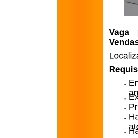
Vaga p
Venda
Localiz
Requis
E
a
Ex
Pr
Ha
at
H