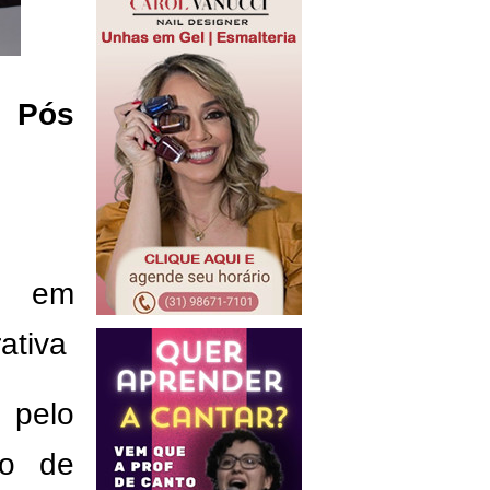
/ Pós
u em
ativa
 pelo
ão de