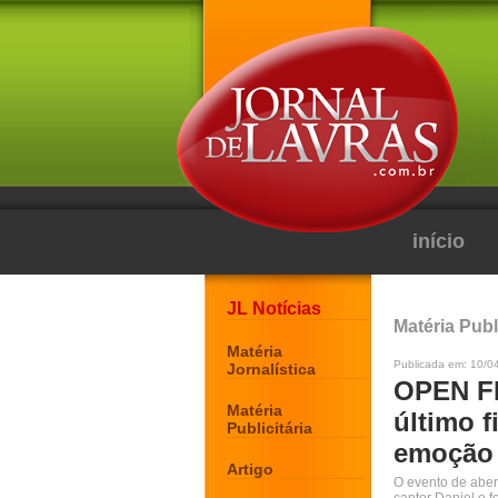
início
JL Notícias
Matéria Publi
Matéria
Publicada em: 10/04
Jornalística
OPEN FE
Matéria
último 
Publicitária
emoção
Artigo
O evento de aber