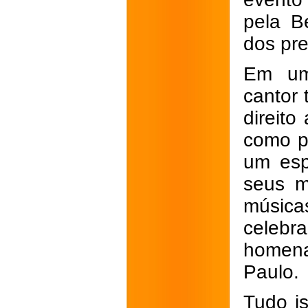
pela B
dos pre
Em uma
cantor 
direito
como p
um esp
seus m
músicas
celebra
homena
Paulo. 
Tudo is