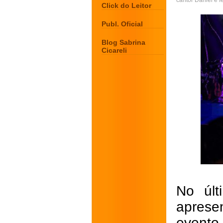
cantor Daniel e 
Click do Leitor
Publ. Oficial
Blog Sabrina
Cicareli
No últ
apres
evento 