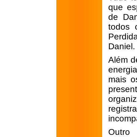
que esp
de Dan
todos 
Perdid
Daniel.
Além d
energi
mais os
prese
organ
regis
incompa
Outro 