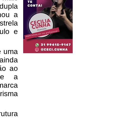
dupla 
ou a 
rela 
lo e 
e uma 
inda 
ão ao 
 e a 
arca 
isma 
tura 