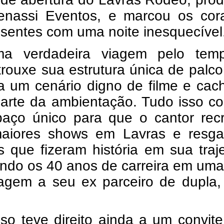
enassi Eventos, e marcou os cora
sentes com uma noite inesquecível.
 verdadeira viagem pelo temp
trouxe sua estrutura única de palco
 a um cenário digno de filme e cach
arte da ambientação. Tudo isso co
aço único para que o cantor recri
aiores shows em Lavras e resgat
 que fizeram história em sua trajet
ndo os 40 anos de carreira em uma 
gem a seu ex parceiro de dupla, 
so teve direito ainda a um convite