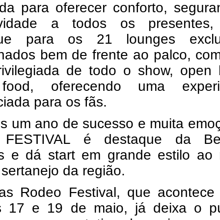
da para oferecer conforto, segura
ividade a todos os presentes,
ue para os 21 lounges exclus
onados bem de frente ao palco, co
rivilegiada de todo o show, open 
food, oferecendo uma experiê
ciada para os fãs. 
s um ano de sucesso e muita emoçã
FESTIVAL é destaque da Ben
s e dá start em grande estilo ao 
o sertanejo da região. 
as Rodeo Festival, que acontece e
s 17 e 19 de maio, já deixa o púb