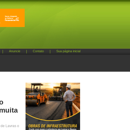
|
Anuncie
|
Contato
|
Sua página inicial
o
 muita
 de Lavras o