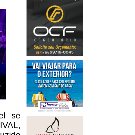
l se 
VAL, 
uzido 