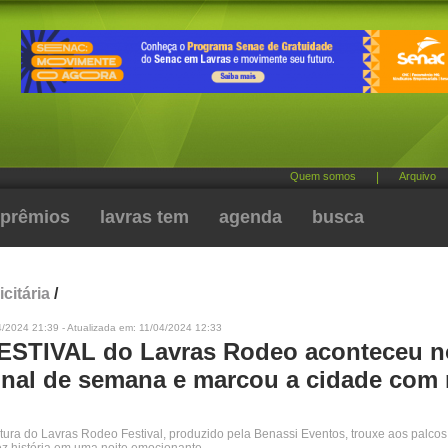
Quem somos
|
Arquivo
prêmios
lavras tem
agenda
busca
citária
/
/2024 21:39 - Atualizada em: 11/04/2024 12:33
STIVAL do Lavras Rodeo aconteceu n
final de semana e marcou a cidade com
tura do Lavras Rodeo Festival, produzido pela Benassi Eventos, trouxe aos palcos