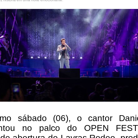
fez história em uma noite emocionante.
imo sábado (06), o cantor Danie
entou no palco do OPEN FESTI
de abertura do Lavras Rodeo, prod