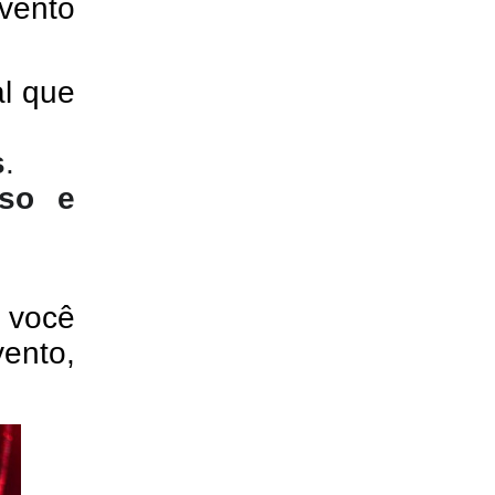
ento 
l que 
s
.
so e 
você 
nto, 