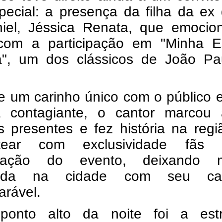
ecial: a presença da filha da ex 
iel, Jéssica Renata, que emocion
com a participação em "Minha Est
a", um dos clássicos de João Pau
e um carinho único com o público 
a contagiante, o cantor marcou a
 presentes e fez história na regi
ntear com exclusividade fãs
ização do evento, deixando m
trada na cidade com seu car
rável. 
ponto alto da noite foi a estru