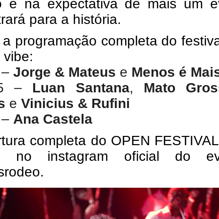
o e na expectativa de mais um ev
rará para a história. 
 a programação completa do festiva
 vibe: 
 – 
Jorge & Mateus
 e 
Menos é Mai
05 – 
Luan Santana
, 
Mato Gros
s
 e 
Vinicius & Rufini
 – 
Ana Castela
rtura completa do OPEN FESTIVAL 
e no instagram oficial do eve
srodeo. 