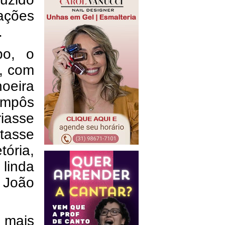
ções 
 
o, o 
, com 
oeira 
mpôs 
asse 
asse 
ória, 
linda 
João 
 mais 