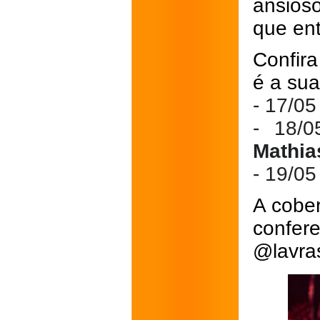
ansios
que ent
Confira
é a sua
- 17/05
- 18/
Mathia
- 19/05
A cobe
confer
@lavra