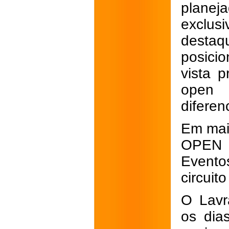
planeja
exclus
destaq
posici
vista p
open 
diferen
Em mai
OPEN 
Evento
circuit
O Lavr
os dia