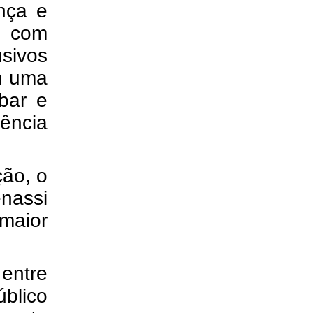
nça e 
 com 
ivos 
m uma 
bar e 
ncia 
o, o 
assi 
maior 
ntre 
lico 