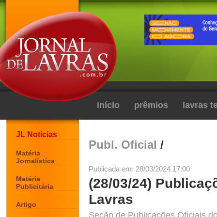
início
prêmios
lavras 
JL Notícias
Publ. Oficial
/
Matéria
Jornalística
Publicada em: 28/03/2024 17:00
Matéria
(28/03/24) Publicaç
Publicitária
Lavras
Artigo
Seção de Publicações Oficiais do 