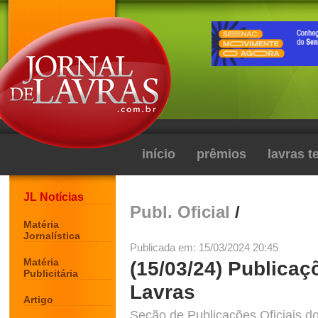
início
prêmios
lavras 
JL Notícias
Publ. Oficial
/
Matéria
Jornalística
Publicada em: 15/03/2024 20:45
Matéria
(15/03/24) Publicaç
Publicitária
Lavras
Artigo
Seção de Publicações Oficiais do 