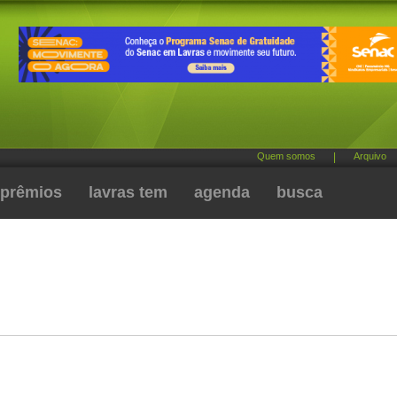
Quem somos
|
Arquivo
prêmios
lavras tem
agenda
busca