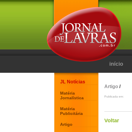
início
JL Notícias
Artigo
/
Matéria
Publicada em:
Jornalística
Matéria
Publicitária
Voltar
Artigo