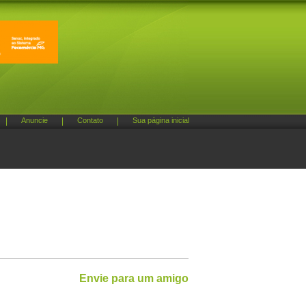
|
Anuncie
|
Contato
|
Sua página inicial
Envie para um amigo