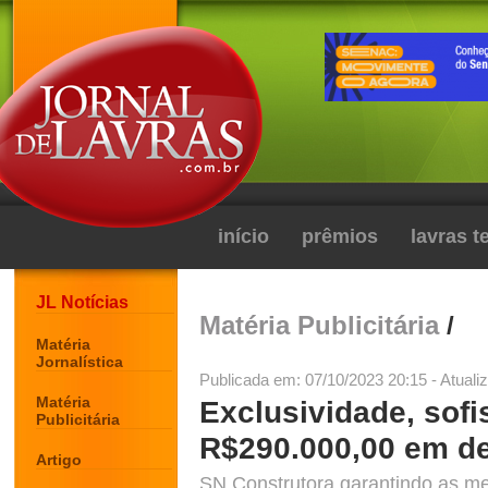
início
prêmios
lavras 
JL Notícias
Matéria Publicitária
/
Matéria
Jornalística
Publicada em: 07/10/2023 20:15 - Atuali
Matéria
Exclusividade, sofi
Publicitária
R$290.000,00 em d
Artigo
SN Construtora garantindo as me