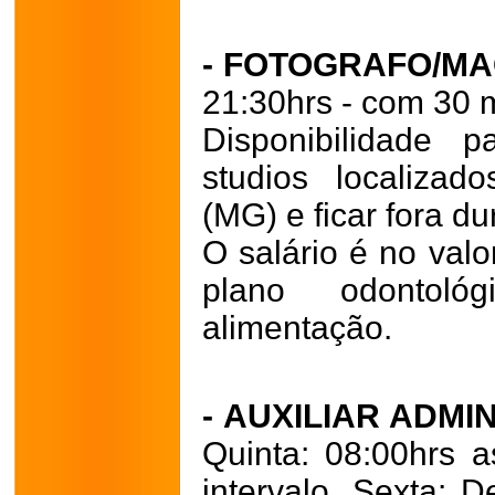
- FOTOGRAFO/M
21:30hrs - com 30 m
Disponibilidade 
studios localizad
(MG) e ficar fora d
O salário é no val
plano odontol
alimentação.
- AUXILIAR ADMI
Quinta: 08:00hrs 
intervalo.
Sexta: D