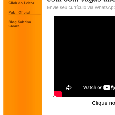
Click do Leitor
Envie seu currículo via WhatsAp
Publ. Oficial
Blog Sabrina
Cicareli
Clique no