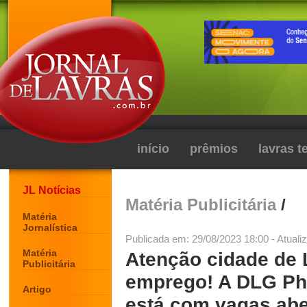
início
prêmios
lavras 
JL Notícias
Matéria Publicitária
/
Matéria
Jornalística
Publicada em: 29/08/2023 18:00 - Atuali
Matéria
Atenção cidade de 
Publicitária
emprego! A DLG Ph
Artigo
está com vagas aber