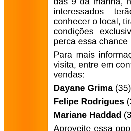
das 9 da manhã, n
interessados te
conhecer o local, ti
condições exclus
perca essa chance 
Para mais informa
visita, entre em co
vendas:
Dayane Grima
(35
Felipe Rodrigues
(
Mariane Haddad
(3
Aproveite essa opor