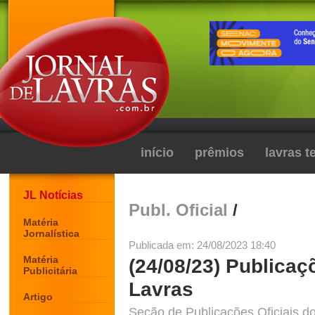
início
prêmios
lavras 
JL Notícias
Publ. Oficial
/
Matéria
Jornalística
Publicada em: 24/08/2023 18:40
Matéria
(24/08/23) Publicaç
Publicitária
Lavras
Artigo
Seção de Publicações Oficiais do 