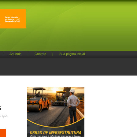
|
Anuncie
|
Contato
|
Sua página inicial
s
anço,