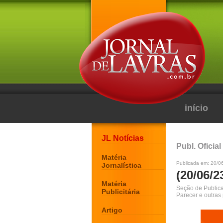
início
JL Notícias
Publ. Oficial
Matéria
Publicada em: 20/0
Jornalística
(20/06/2
Matéria
Seção de Publicaç
Publicitária
Parecer e outras
Artigo