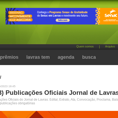
Quem somos
|
Arquivo
prêmios
lavras tem
agenda
busca
/
6/2023 19:45
3) Publicações Oficiais Jornal de Lavra
ões Oficiais do Jornal de Lavras: Edital, Extrato, Ata, Convocação, Proclama, Bal
 publicações obrigatórias