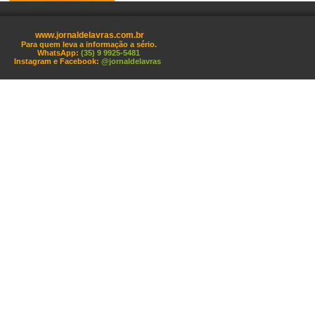
www.jornaldelavras.com.br
Para quem leva a informação a sério.
WhatsApp:
(35) 9 9925-5481
Instagram e Facebook:
@jornaldelavras