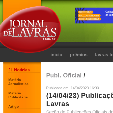
início
prêmios
lavras 
JL Notícias
Publ. Oficial
/
Matéria
Jornalística
Publicada em: 14/04/2023 16:30
Matéria
(14/04/23) Publicaç
Publicitária
Lavras
Artigo
Seção de Publicações Oficiais do 