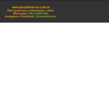
www.jornaldelavras.com.br
Para quem leva a informação a sério.
WhatsApp:
(35) 9 9925-5481
Instagram e Facebook:
@jornaldelavras