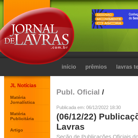
início
prêmios
lavras 
JL Notícias
Publ. Oficial
/
Matéria
Jornalística
Publicada em: 06/12/2022 18:30
Matéria
(06/12/22) Publicaç
Publicitária
Lavras
Artigo
Seção de Publicações Oficiais do 