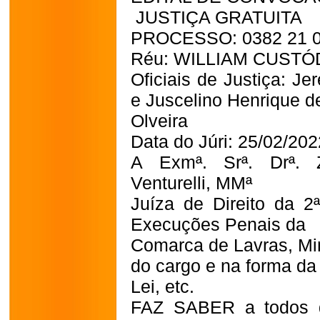
JUSTIÇA GRATUITA
PROCESSO: 0382 21 0
Réu: WILLIAM CUSTÓ
Oficiais de Justiça: J
e Juscelino Henrique d
Olveira
Data do Júri: 25/02/20
A Exmª. Srª. Drª. 
Venturelli, MMª
Juíza de Direito da 2ª
Execuções Penais da
Comarca de Lavras, Min
do cargo e na forma da
Lei, etc.
FAZ SABER a todos q