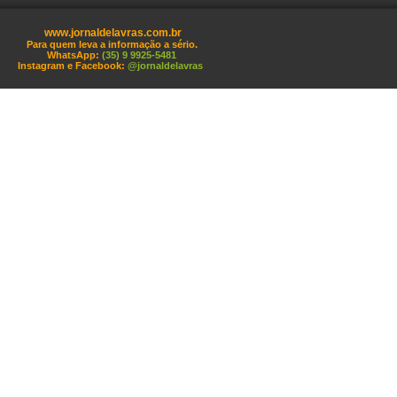
www.jornaldelavras.com.br
Para quem leva a informação a sério.
WhatsApp:
(35) 9 9925-5481
Instagram e Facebook:
@jornaldelavras