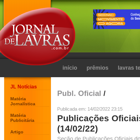
início
prêmios
lavras 
JL Notícias
Publ. Oficial
/
Matéria
Jornalística
Publicada em: 14/02/2022 23:15
Matéria
Publicações Oficiai
Publicitária
(14/02/22)
Artigo
Seção de Publicações Oficiais do 