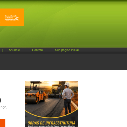
|
Anuncie
|
Contato
|
Sua página inicial
)
anço,