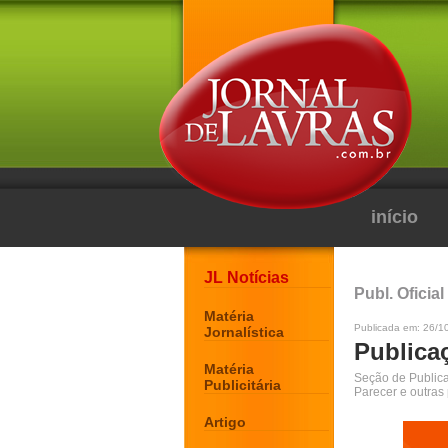
início
JL Notícias
Publ. Oficial
Matéria
Publicada em: 26/1
Jornalística
Publicaç
Matéria
Seção de Publicaç
Publicitária
Parecer e outras
Artigo