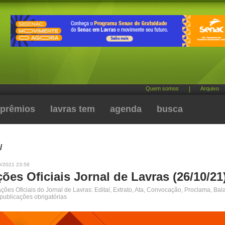
Quem somos
|
Arquivo
prêmios
lavras tem
agenda
busca
/
0/2021 23:58
ões Oficiais Jornal de Lavras (26/10/21
ões Oficiais do Jornal de Lavras: Edital, Extrato, Ata, Convocação, Proclama, Bal
 publicações obrigatórias