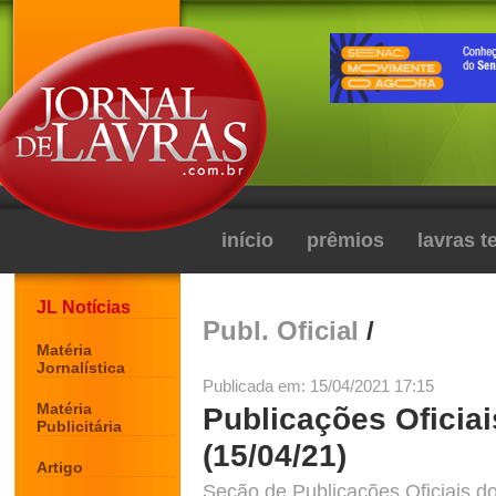
início
prêmios
lavras 
JL Notícias
Publ. Oficial
/
Matéria
Jornalística
Publicada em: 15/04/2021 17:15
Matéria
Publicações Oficiai
Publicitária
(15/04/21)
Artigo
Seção de Publicações Oficiais do 