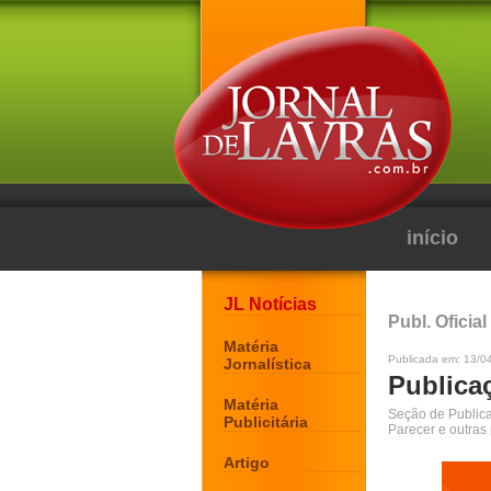
início
JL Notícias
Publ. Oficial
Matéria
Publicada em: 13/0
Jornalística
Publicaç
Matéria
Seção de Publicaç
Publicitária
Parecer e outras
Artigo