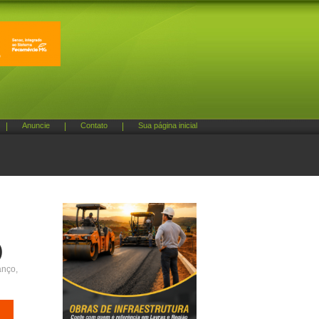
|
Anuncie
|
Contato
|
Sua página inicial
)
anço,