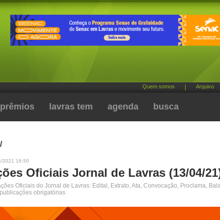
Quem somos
|
Arquivo
prêmios
lavras tem
agenda
busca
/
4/2021 16:50
ões Oficiais Jornal de Lavras (13/04/21
ões Oficiais do Jornal de Lavras: Edital, Extrato, Ata, Convocação, Proclama, Bal
 publicações obrigatórias