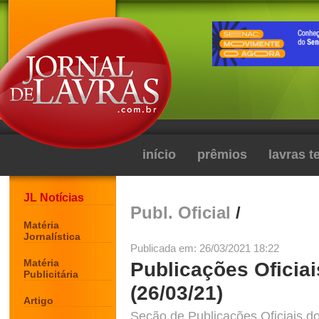
início
prêmios
lavras 
JL Notícias
Publ. Oficial
/
Matéria
Jornalística
Publicada em: 26/03/2021 18:22
Matéria
Publicações Oficiai
Publicitária
(26/03/21)
Artigo
Seção de Publicações Oficiais do 