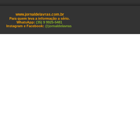
www.jornaldelavras.com.br
Para quem leva a informação a sério.
WhatsApp:
(35) 9 9925-5481
Instagram e Facebook:
@jornaldelavras