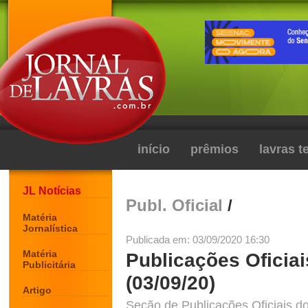
início
prêmios
lavras 
JL Notícias
Publ. Oficial
/
Matéria
Jornalística
Publicada em: 03/09/2020 16:30
Matéria
Publicações Oficiai
Publicitária
(03/09/20)
Artigo
Seção de Publicações Oficiais do 