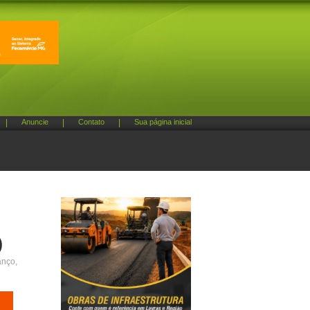
|
Anuncie
|
Contato
|
Sua página inicial
)
anço,