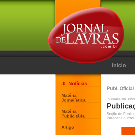
início
JL Notícias
Publ. Oficial
Matéria
Publicada em: 15/0
Jornalística
Publicaç
Matéria
Seção de Publicaç
Publicitária
Parecer e outras
Artigo