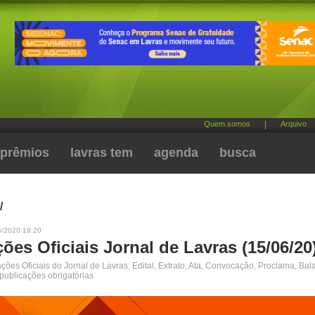
Quem somos
|
Arquivo
prêmios
lavras tem
agenda
busca
/
6/2020 19:20
ões Oficiais Jornal de Lavras (15/06/20
ões Oficiais do Jornal de Lavras: Edital, Extrato, Ata, Convocação, Proclama, Bal
 publicações obrigatórias