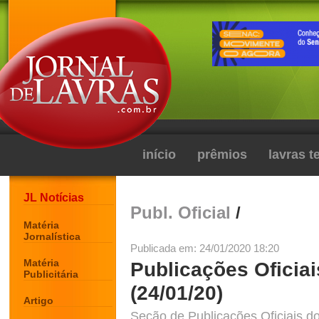
início
prêmios
lavras 
JL Notícias
Publ. Oficial
/
Matéria
Jornalística
Publicada em: 24/01/2020 18:20
Matéria
Publicações Oficiai
Publicitária
(24/01/20)
Artigo
Seção de Publicações Oficiais do 