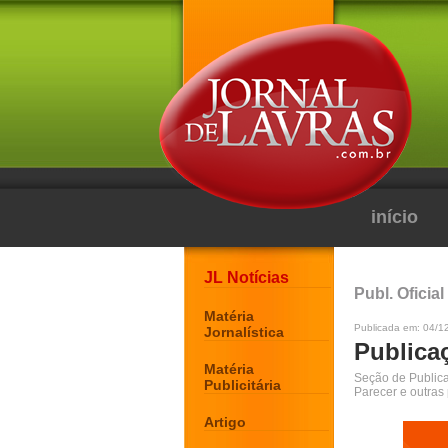
início
JL Notícias
Publ. Oficial
Matéria
Publicada em: 04/1
Jornalística
Publicaç
Matéria
Seção de Publicaç
Publicitária
Parecer e outras
Artigo