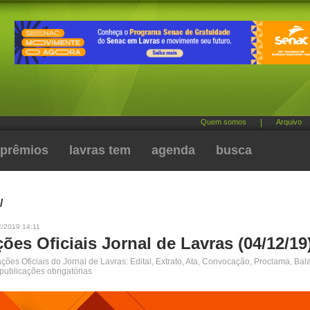
Quem somos
|
Arquivo
prêmios
lavras tem
agenda
busca
/
2/2019 14:11
ões Oficiais Jornal de Lavras (04/12/19
ões Oficiais do Jornal de Lavras: Edital, Extrato, Ata, Convocação, Proclama, Bal
 publicações obrigatórias