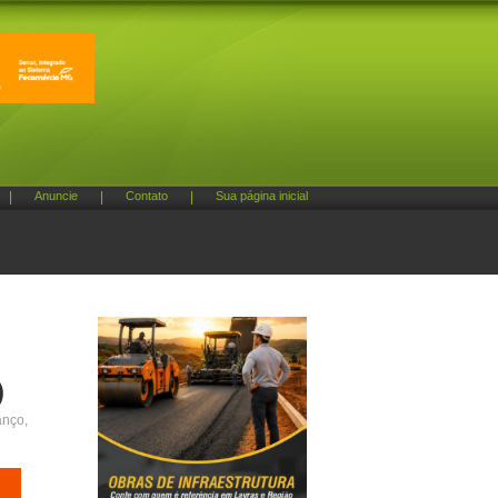
|
Anuncie
|
Contato
|
Sua página inicial
)
anço,