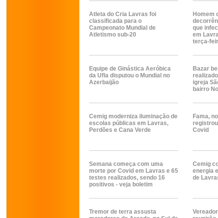
Atleta do Cria Lavras foi
Homem d
classificada para o
decorrên
Campeonato Mundial de
que infe
Atletismo sub-20
em Lavra
terça-fei
Equipe de Ginástica Aeróbica
Bazar be
da Ufla disputou o Mundial no
realizad
Azerbaijão
igreja S
bairro N
Cemig moderniza iluminação de
Fama, no
escolas públicas em Lavras,
registrou
Perdões e Cana Verde
Covid
Semana começa com uma
Cemig co
morte por Covid em Lavras e 65
energia e
testes realizados, sendo 16
de Lavra
positivos - veja boletim
Tremor de terra assusta
Vereador