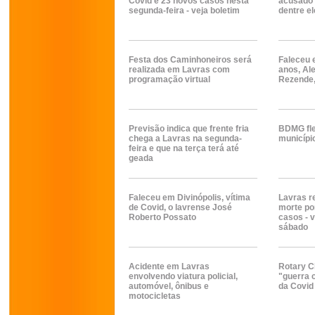
Covid e 23 novos casos nesta
acusado 
segunda-feira - veja boletim
dentre el
Festa dos Caminhoneiros será
Faleceu 
realizada em Lavras com
anos, Al
programação virtual
Rezende,
Previsão indica que frente fria
BDMG fle
chega a Lavras na segunda-
municípi
feira e que na terça terá até
geada
Faleceu em Divinópolis, vítima
Lavras r
de Covid, o lavrense José
morte po
Roberto Possato
casos - v
sábado
Acidente em Lavras
Rotary C
envolvendo viatura policial,
"guerra 
automóvel, ônibus e
da Covid
motocicletas