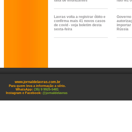
falta de imunizantes
não fez o
Lavras volta a registrar óbito e
Governo 
confirma mais 41 novos casos
autoriza
de covid - veja boletim desta
importar 
sexta-feira
Rússia
www.jornaldelavras.com.br
Para quem leva a informação a sério.
WhatsApp:
(35) 9 9925-5481
Instagram e Facebook:
@jornaldelavras