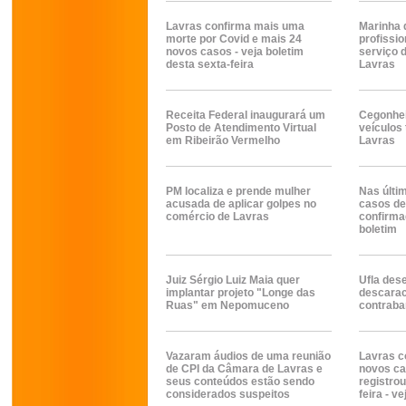
Lavras confirma mais uma
Marinha d
morte por Covid e mais 24
profissi
novos casos - veja boletim
serviço 
desta sexta-feira
Lavras
Receita Federal inaugurará um
Cegonhei
Posto de Atendimento Virtual
veículos
em Ribeirão Vermelho
Lavras
PM localiza e prende mulher
Nas últi
acusada de aplicar golpes no
casos de
comércio de Lavras
confirma
boletim
Juiz Sérgio Luiz Maia quer
Ufla des
implantar projeto "Longe das
descarac
Ruas" em Nepomuceno
contraba
Vazaram áudios de uma reunião
Lavras c
de CPI da Câmara de Lavras e
novos ca
seus conteúdos estão sendo
registrou
considerados suspeitos
feira - v