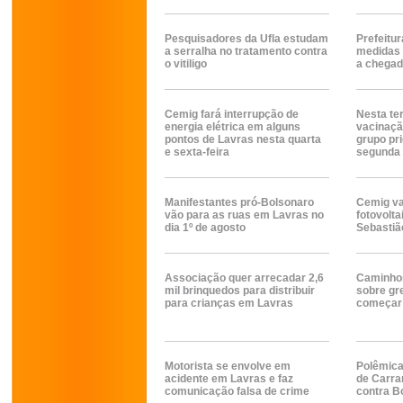
Pesquisadores da Ufla estudam
Prefeitu
a serralha no tratamento contra
medidas
o vitiligo
a chegad
Cemig fará interrupção de
Nesta te
energia elétrica em alguns
vacinaçã
pontos de Lavras nesta quarta
grupo pr
e sexta-feira
segunda
Manifestantes pró-Bolsonaro
Cemig vai
vão para as ruas em Lavras no
fotovolta
dia 1º de agosto
Sebastiã
Associação quer arrecadar 2,6
Caminhon
mil brinquedos para distribuir
sobre gr
para crianças em Lavras
começar 
Motorista se envolve em
Polêmica
acidente em Lavras e faz
de Carra
comunicação falsa de crime
contra B