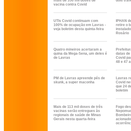
mais de 350 mil doses de
dois tra
vacina contra Covid
UTIs Covid continuam com
IPHAN de
100% de ocupação em Lavras -
retire o 
veja boletim desta quinta-feira
instalado
Rosário
Quatro mineiros acertaram a
Prefeitu
quina da Mega-Sena, um deles é
datas de
de Lavras
Covid par
48 e 47 
PM de Lavras apreende pés de
Lavras re
skunk, a super maconha
Covid ne
que 24 de
boletim
Mais de 113 mil doses de três
Fogo des
vacinas serão entregues às
Nepomuc
regionais de saúde de Minas
Bombeiro
Gerais nesta quarta-feira
acionado
ocorrênc