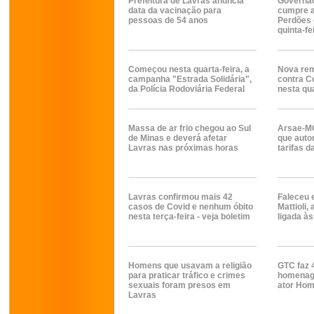
Prefeitura de Lavras anuncia
Governa
data da vacinação para
cumpre a
pessoas de 54 anos
Perdões 
quinta-fe
Começou nesta quarta-feira, a
Nova rem
campanha "Estrada Solidária",
contra C
da Polícia Rodoviária Federal
nesta qua
Massa de ar frio chegou ao Sul
Arsae-MG
de Minas e deverá afetar
que auto
Lavras nas próximas horas
tarifas 
Lavras confirmou mais 42
Faleceu 
casos de Covid e nenhum óbito
Mattioli
nesta terça-feira - veja boletim
ligada às
Homens que usavam a religião
GTC faz 
para praticar tráfico e crimes
homenage
sexuais foram presos em
ator Home
Lavras