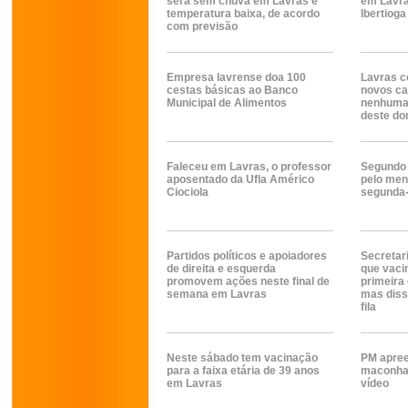
será sem chuva em Lavras e
em Lavras
temperatura baixa, de acordo
Ibertioga
com previsão
Empresa lavrense doa 100
Lavras 
cestas básicas ao Banco
novos ca
Municipal de Alimentos
nenhuma 
deste do
Faleceu em Lavras, o professor
Segundo 
aposentado da Ufla Américo
pelo men
Ciociola
segunda-
Partidos políticos e apoiadores
Secretar
de direita e esquerda
que vaci
promovem ações neste final de
primeira 
semana em Lavras
mas disse
fila
Neste sábado tem vacinação
PM apree
para a faixa etária de 39 anos
maconha 
em Lavras
vídeo