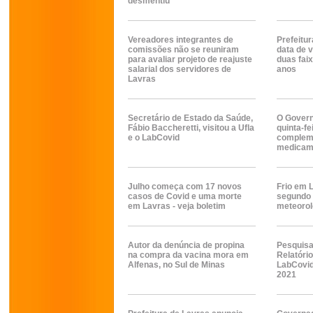
desmentiu
Vereadores integrantes de
Prefeitur
comissões não se reuniram
data de 
para avaliar projeto de reajuste
duas faix
salarial dos servidores de
anos
Lavras
Secretário de Estado da Saúde,
O Govern
Fábio Baccheretti, visitou a Ufla
quinta-fe
e o LabCovid
compleme
medicam
Julho começa com 17 novos
Frio em 
casos de Covid e uma morte
segundo 
em Lavras - veja boletim
meteorol
Autor da denúncia de propina
Pesquis
na compra da vacina mora em
Relatóri
Alfenas, no Sul de Minas
LabCovid
2021