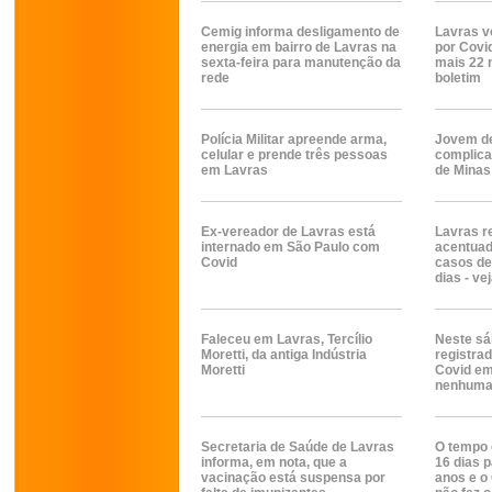
Cemig informa desligamento de
Lavras vo
energia em bairro de Lavras na
por Covid
sexta-feira para manutenção da
mais 22 
rede
boletim
Polícia Militar apreende arma,
Jovem d
celular e prende três pessoas
complica
em Lavras
de Minas
Ex-vereador de Lavras está
Lavras r
internado em São Paulo com
acentuad
Covid
casos de
dias - ve
Faleceu em Lavras, Tercílio
Neste sá
Moretti, da antiga Indústria
registra
Moretti
Covid em
nenhuma 
Secretaria de Saúde de Lavras
O tempo 
informa, em nota, que a
16 dias 
vacinação está suspensa por
anos e o