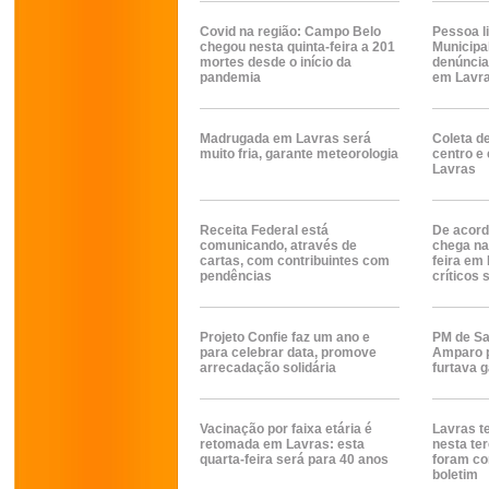
Covid na região: Campo Belo
Pessoa l
chegou nesta quinta-feira a 201
Municipa
mortes desde o início da
denúncia 
pandemia
em Lavr
Madrugada em Lavras será
Coleta de
muito fria, garante meteorologia
centro e
Lavras
Receita Federal está
De acord
comunicando, através de
chega na
cartas, com contribuintes com
feira em
pendências
críticos
Projeto Confie faz um ano e
PM de Sa
para celebrar data, promove
Amparo p
arrecadação solidária
furtava 
Vacinação por faixa etária é
Lavras t
retomada em Lavras: esta
nesta ter
quarta-feira será para 40 anos
foram co
boletim