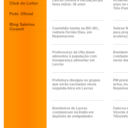
Lavras retoma a vacinação por
Acidente
Click do Leitor
faixa etária: 36 anos
anos na 
Três Pon
Publ. Oficial
Blog Sabrina
Caminhão tomba na BR-381,
Sebrae M
Cicareli
rodovia Fernão Dias, em
para pro
Nepomuceno
aceleraç
Professores da Ufla doam
Bombeiro
alimentos à população com
combate
insegurança alimentar em
neste do
Lavras
Prefeitura divulgou os grupos
PM pren
que serão vacinados nesta
arma, mu
segunda-feira em Lavras
Nepomu
Bombeiros de Lavras
Faleceu 
combateram incêndio em
Vicente d
depósito de antiguidades
Tiãozinh