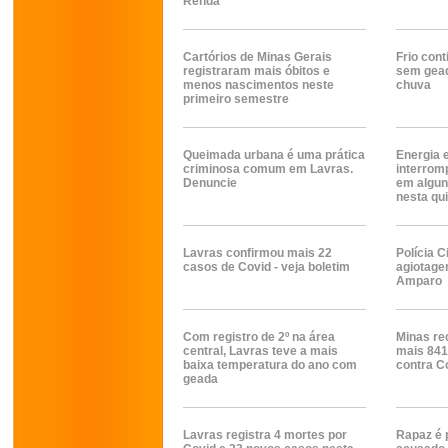
Renda
Cartórios de Minas Gerais
Frio con
registraram mais óbitos e
sem gead
menos nascimentos neste
chuva
primeiro semestre
Queimada urbana é uma prática
Energia e
criminosa comum em Lavras.
interrom
Denuncie
em algun
nesta qui
Lavras confirmou mais 22
Polícia C
casos de Covid - veja boletim
agiotage
Amparo
Com registro de 2º na área
Minas rec
central, Lavras teve a mais
mais 841
baixa temperatura do ano com
contra C
geada
Lavras registra 4 mortes por
Rapaz é