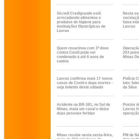
Sicredi Credigrande está
Nesta se
arrecadando alimentos e
vacinaçã
produtos de higiene para
faixa etá
instituições filantrópicas de
Lavras
Lavras
Quem revacinou com 3ª dose
Operação
contra Covid pode ser
203 post
condenado a até 6 anos de
Minas Ge
cadeia
Lavras confirma mais 17 novos
Polícia C
casos de Covid e duas mortes -
luto: fa
veja boletim deste sábado
da Silva
Acidente na BR-381, no Sul de
Postos d
Minas, mata um casal e deixa
Lavras f
duas pessoas feridas
operação
Minas recebe nesta sexta-feira,
PM de N