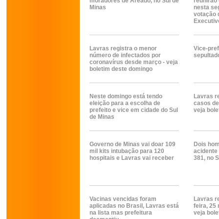
moradores de Areado, no Sul de
reunirão
Minas
nesta se
votação 
Executiv
Lavras registra o menor
Vice-pref
número de infectados por
sepultad
coronavírus desde março - veja
boletim deste domingo
Neste domingo está tendo
Lavras r
eleição para a escolha de
casos de
prefeito e vice em cidade do Sul
veja bole
de Minas
Governo de Minas vai doar 109
Dois ho
mil kits intubação para 120
acidente
hospitais e Lavras vai receber
381, no 
Vacinas vencidas foram
Lavras r
aplicadas no Brasil, Lavras está
feira, 25
na lista mas prefeitura
veja bole