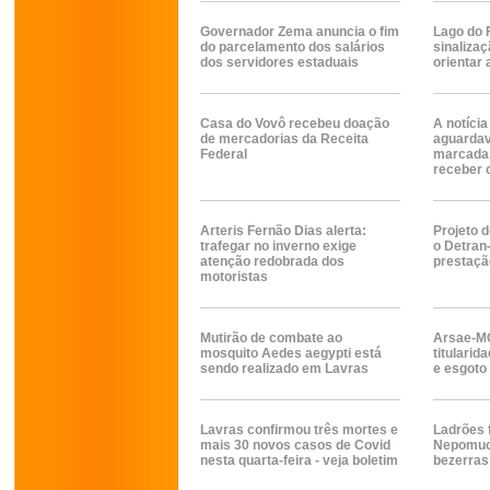
Governador Zema anuncia o fim
Lago do 
do parcelamento dos salários
sinalizaç
dos servidores estaduais
orientar
Casa do Vovô recebeu doação
A notícia
de mercadorias da Receita
aguardav
Federal
marcada 
receber 
Arteris Fernão Dias alerta:
Projeto 
trafegar no inverno exige
o Detran
atenção redobrada dos
prestaçã
motoristas
Mutirão de combate ao
Arsae-MG
mosquito Aedes aegypti está
titularid
sendo realizado em Lavras
e esgoto
Lavras confirmou três mortes e
Ladrões 
mais 30 novos casos de Covid
Nepomuce
nesta quarta-feira - veja boletim
bezerras