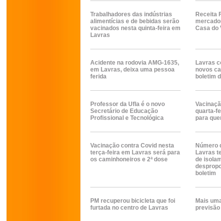
Trabalhadores das indústrias
Receita 
alimentícias e de bebidas serão
mercador
vacinados nesta quinta-feira em
Casa do 
Lavras
Acidente na rodovia AMG-1635,
Lavras c
em Lavras, deixa uma pessoa
novos ca
ferida
boletim d
Professor da Ufla é o novo
Vacinaçã
Secretário de Educação
quarta-f
Profissional e Tecnológica
para que
Vacinação contra Covid nesta
Número d
terça-feira em Lavras será para
Lavras t
os caminhoneiros e 2ª dose
de isola
despropo
boletim
PM recuperou bicicleta que foi
Mais um
furtada no centro de Lavras
previsão