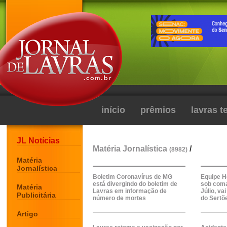
início
prêmios
lavras 
JL Notícias
Matéria Jornalística
/
(8982)
Matéria
Jornalística
Boletim Coronavírus de MG
Equipe H
está divergindo do boletim de
sob coma
Matéria
Lavras em informação de
Júlio, va
Publicitária
número de mortes
do Sertõ
Artigo