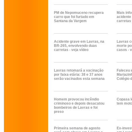
PM de Nepomuceno recupera
Mais inf
carro que foi furtado em
acidente
Santana da Vargem
carretas
Acidente grave em Lavras, na
Lavras c
BR-265, envolvendo duas
morte po
carretas - veja vídeo
casos - v
Lavras retomará a vacinação
Faleceu 
por faixa etária: 38 e 37 anos
Mariazin
serão vacinados esta semana
Colégio 
Homem provocou incêndio
Copasa le
criminoso e depois desacatou
tem moto
bombeiros de Lavras e foi
preso
Primeira semana de agosto
Ex-invest