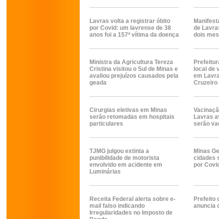
Lavras volta a registrar óbito
Manifest
por Covid: um lavrense de 38
de Lavra
anos foi a 157ª vítima da doença
dois mese
Ministra da Agricultura Tereza
Prefeitur
Cristina visitou o Sul de Minas e
local de
avaliou prejuízos causados pela
em Lavra
geada
Cruzeiro
Cirurgias eletivas em Minas
Vacinaçã
serão retomadas em hospitais
Lavras a
particulares
serão va
TJMG julgou extinta a
Minas Ge
punibilidade de motorista
cidades 
envolvido em acidente em
por Covi
Luminárias
Receita Federal alerta sobre e-
Prefeito
mail falso indicando
anuncia 
Irregularidades no Imposto de