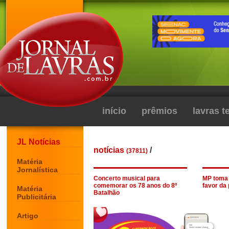
início
prêmios
lavras 
JL Notícias
notícias
/
(37811)
Matéria
Jornalística
Concerto musical para
MP toma
comemorar os 78 anos do 8º
favor da
Matéria
Batalhão
Publicitária
Artigo