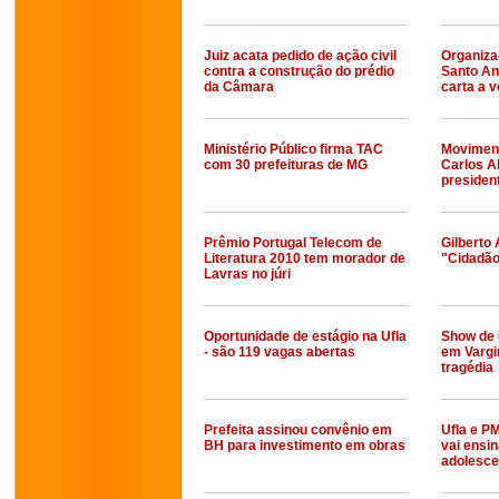
Juiz acata pedido de ação civil
Organiza
contra a construção do prédio
Santo An
da Câmara
carta a 
Ministério Público firma TAC
Moviment
com 30 prefeituras de MG
Carlos A
presiden
Prêmio Portugal Telecom de
Gilberto 
Literatura 2010 tem morador de
"Cidadão
Lavras no júri
Oportunidade de estágio na Ufla
Show de 
- são 119 vagas abertas
em Vargi
tragédia
Prefeita assinou convênio em
Ufla e P
BH para investimento em obras
vai ensin
adolesce