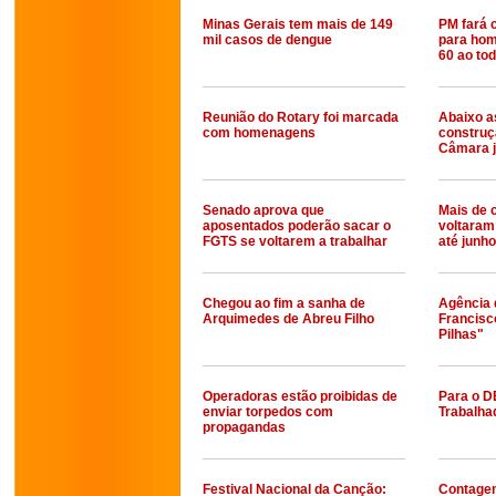
Minas Gerais tem mais de 149
PM fará 
mil casos de dengue
para hom
60 ao to
Reunião do Rotary foi marcada
Abaixo a
com homenagens
construç
Câmara j
Senado aprova que
Mais de 
aposentados poderão sacar o
voltaram
FGTS se voltarem a trabalhar
até junho
Chegou ao fim a sanha de
Agência 
Arquimedes de Abreu Filho
Francisco
Pilhas"
Operadoras estão proibidas de
Para o D
enviar torpedos com
Trabalha
propagandas
Festival Nacional da Canção:
Contagem