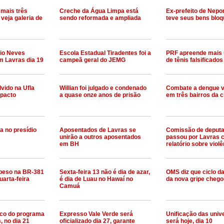
 mais três
Creche da Água Limpa está
Ex-prefeito de Nep
veja galeria de
sendo reformada e ampliada
teve seus bens blo
io Neves
Escola Estadual Tiradentes foi a
PRF apreende mais
m Lavras dia 19
campeã geral do JEMG
de tênis falsificados
vido na Ufla
Willian foi julgado e condenado
Combate a dengue 
mpacto
a quase onze anos de prisão
em três bairros da 
a no presídio
Aposentados de Lavras se
Comissão de deput
unirão a outros aposentados
passou por Lavras c
em BH
relatório sobre violê
 peso na BR-381
Sexta-feira 13 não é dia de azar,
OMS diz que ciclo d
uarta-feira
é dia de Luau no Hawaí no
da nova gripe chego
Camuá
oco do programa
Expresso Vale Verde será
Unificação das univ
, no dia 21
oficializado dia 27, garante
será hoje, dia 10