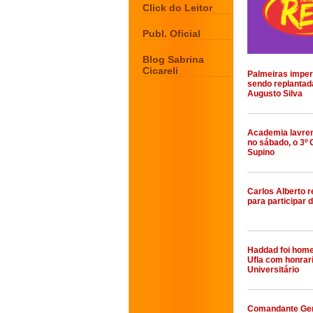
Click do Leitor
Publ. Oficial
Blog Sabrina
Cicareli
Palmeiras imper
sendo replantad
Augusto Silva
Academia lavre
no sábado, o 3º
Supino
Carlos Alberto 
para participar 
Haddad foi hom
Ufla com honrar
Universitário
Comandante Ger