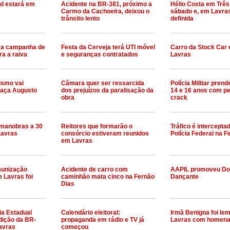
d estará em
Acidente na BR-381, próximo a
Hélio Costa em Três
Carmo da Cachoeira, deixou o
sábado e, em Lavras
trânsito lento
definida
 a campanha de
Festa da Cerveja terá UTI móvel
Carro da Stock Car
ra a raiva
e seguranças contratados
Lavras
tismo vai
Câmara quer ser ressarcida
Polícia Militar pren
raça Augusto
dos prejuízos da paralisação da
14 e 16 anos com p
obra
crack
a manobras a 30
Reitores que formarão o
Tráfico é intercepta
Lavras
consórcio estiveram reunidos
Polícia Federal na F
em Lavras
unização
Acidente de carro com
AAPIL promoveu Do
m Lavras foi
caminhão mata cinco na Fernão
Dançante
Dias
ia Estadual
Calendário eleitoral:
Irmã Benigna foi l
rdição da BR-
propaganda em rádio e TV já
Lavras com homen
avras
começou