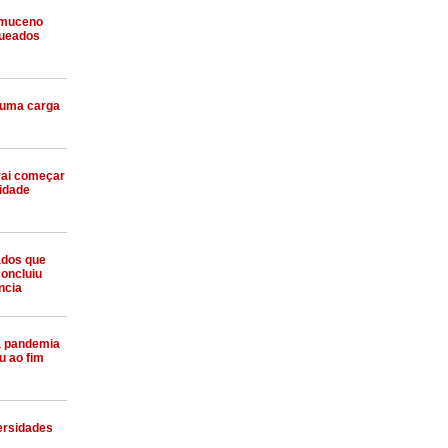
omuceno
queados
 uma carga
vai começar
cidade
ados que
oncluiu
ncia
a pandemia
u ao fim
ersidades