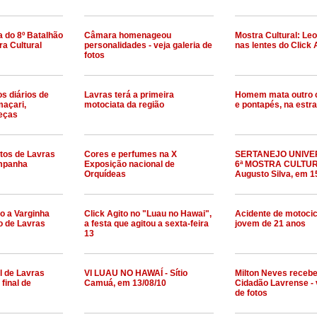
 do 8º Batalhão
Câmara homenageou
Mostra Cultural: Le
ra Cultural
personalidades - veja galeria de
nas lentes do Click 
fotos
s diários de
Lavras terá a primeira
Homem mata outro 
açari,
motociata da região
e pontapés, na estra
eças
atos de Lavras
Cores e perfumes na X
SERTANEJO UNIVE
ampanha
Exposição nacional de
6ª MOSTRA CULTUR
Orquídeas
Augusto Silva, em 1
o a Varginha
Click Agito no "Luau no Hawai",
Acidente de motocic
o de Lavras
a festa que agitou a sexta-feira
jovem de 21 anos
13
al de Lavras
VI LUAU NO HAWAÍ - Sítio
Milton Neves recebeu
final de
Camuá, em 13/08/10
Cidadão Lavrense - 
de fotos