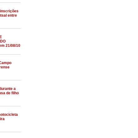
 inscrições
tsal entre
E
 DO
em 21/08/10
 Campo
vrense
durante a
sa de filho
otocicleta
ira