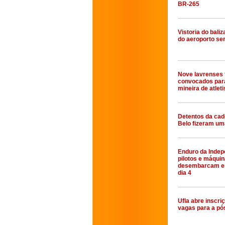
BR-265
Vistoria do bali
do aeroporto se
Nove lavrenses
convocados par
mineira de atlet
Detentos da ca
Belo fizeram um
Enduro da Indep
pilotos e máqui
desembarcam e
dia 4
Ufla abre inscri
vagas para a p