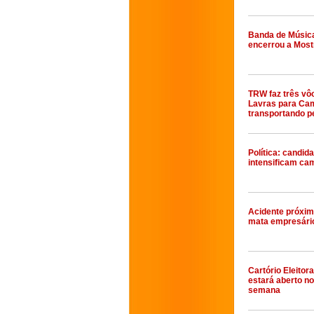
Banda de Música
encerrou a Most
TRW faz três vôo
Lavras para Cam
transportando p
Política: candid
intensificam c
Acidente próxim
mata empresári
Cartório Eleitor
estará aberto no 
semana