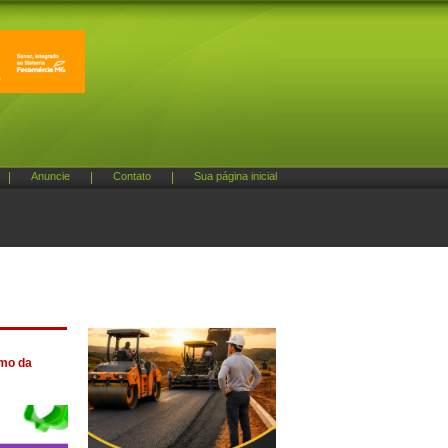
|
Anuncie
|
Contato
|
Sua página inicial
rmo da