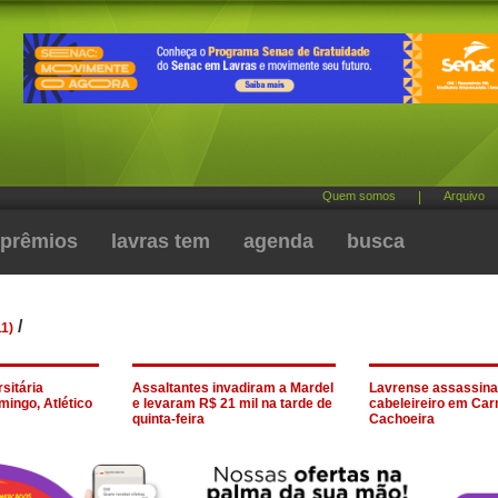
Quem somos
|
Arquivo
prêmios
lavras tem
agenda
busca
/
1)
sitária
Assaltantes invadiram a Mardel
Lavrense assassina
mingo, Atlético
e levaram R$ 21 mil na tarde de
cabeleireiro em Ca
quinta-feira
Cachoeira