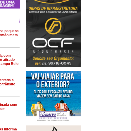
 na pequena
irmão mata
da com
é atirado
Campo Belo
antada a
 trânsito
sinada com
 Bom
as informa