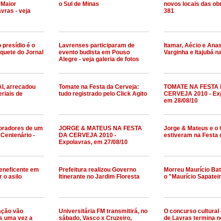
 Maior
o Sul de Minas
novos locais das ob
vras - veja
381
 presídio é o
Lavrenses participaram de
Itamar, Aécio e Ana
quete do Jornal
evento budista em Pouso
Varginha e Itajubá 
Alegre - veja galeria de fotos
AI, arrecadou
Tomate na Festa da Cerveja:
TOMATE NA FESTA
riais de
tudo registrado pelo Click Agito
CERVEJA 2010 - Exp
em 28/08/10
oradores de um
JORGE & MATEUS NA FESTA
Jorge & Mateus e o 
 Centenário -
DA CERVEJA 2010 -
estiveram na Festa 
Expolavras, em 27/08/10
beneficente em
Prefeitura realizou Governo
Morreu Maurício Bat
r o asilo
Itinerante no Jardim Floresta
o "Maurício Sapatei
ação vão
Universitária FM transmitirá, no
O concurso cultural 
s uma vez a
sábado, Vasco x Cruzeiro,
de Lavras termina n