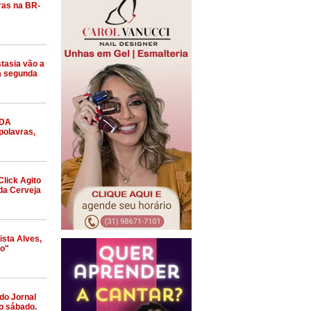
ras na BR-
stasia vão a
na segunda
 DA
olavras,
Click Agito
da Cerveja
ista Alves,
ro"
do Jornal
o sábado.