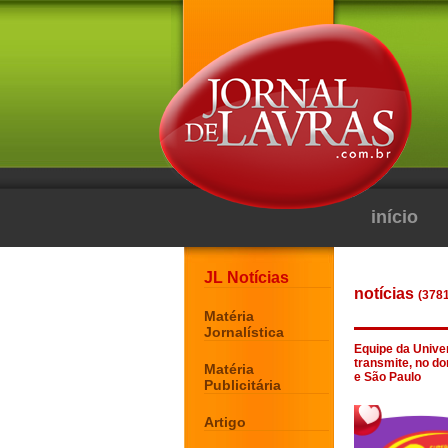
início
JL Notícias
notícias
(3781
Matéria
Jornalística
Equipe da Univer
transmite, no do
Matéria
e São Paulo
Publicitária
Artigo