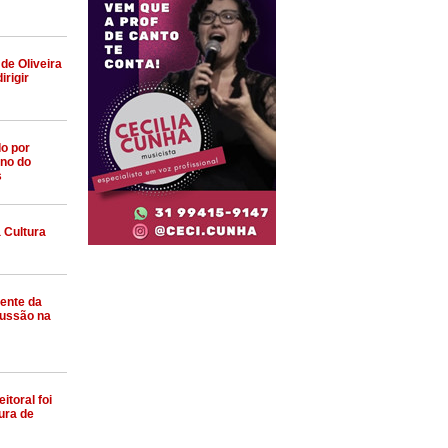
de Oliveira
irigir
do por
ano do
s
 Cultura
dente da
ussão na
itoral foi
ura de