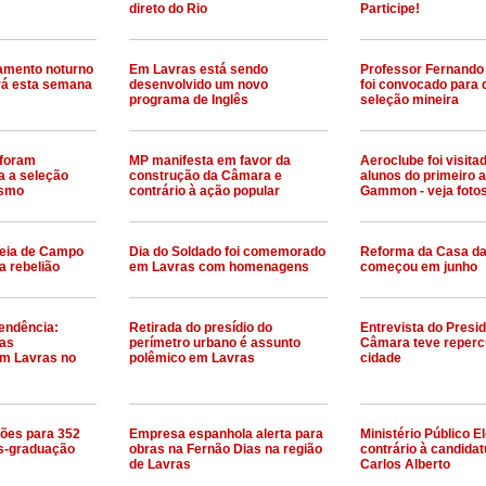
direto do Rio
Participe!
zamento noturno
Em Lavras está sendo
Professor Fernando 
rá esta semana
desenvolvido um novo
foi convocado para d
programa de Inglês
seleção mineira
 foram
MP manifesta em favor da
Aeroclube foi visita
a a seleção
construção da Câmara e
alunos do primeiro 
ismo
contrário à ação popular
Gammon - veja foto
deia de Campo
Dia do Soldado foi comemorado
Reforma da Casa da
a rebelião
em Lavras com homenagens
começou em junho
endência:
Retirada do presídio do
Entrevista do Presi
nas
perímetro urbano é assunto
Câmara teve reperc
m Lavras no
polêmico em Lavras
cidade
ções para 352
Empresa espanhola alerta para
Ministério Público Ele
ós-graduação
obras na Fernão Dias na região
contrário à candidat
de Lavras
Carlos Alberto