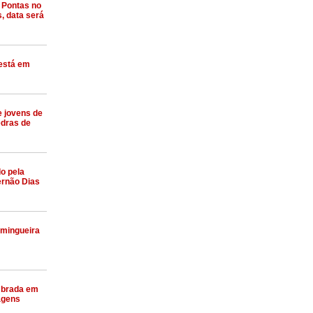
 Pontas no
, data será
 está em
de jovens de
edras de
do pela
ernão Dias
mingueira
embrada em
agens