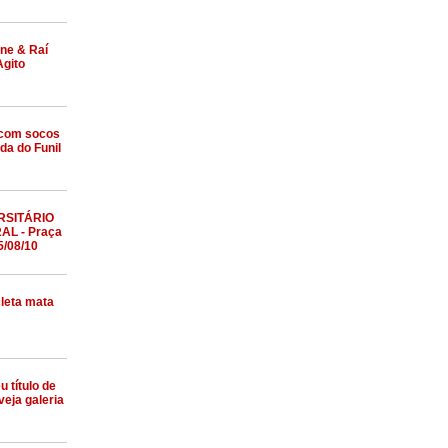
one & Raí
Agito
com socos
da do Funil
RSITÁRIO
AL - Praça
5/08/10
leta mata
 título de
veja galeria