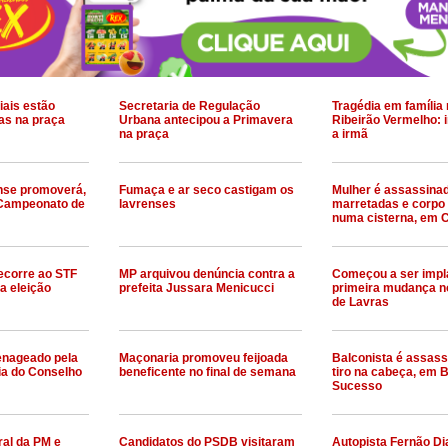
iais estão
Secretaria de Regulação
Tragédia em família
as na praça
Urbana antecipou a Primavera
Ribeirão Vermelho: 
na praça
a irmã
nse promoverá,
Fumaça e ar seco castigam os
Mulher é assassina
 Campeonato de
lavrenses
marretadas e corpo 
numa cisterna, em 
recorre ao STF
MP arquivou denúncia contra a
Começou a ser impl
da eleição
prefeita Jussara Menicucci
primeira mudança no
de Lavras
enageado pela
Maçonaria promoveu feijoada
Balconista é assas
ia do Conselho
beneficente no final de semana
tiro na cabeça, em
Sucesso
al da PM e
Candidatos do PSDB visitaram
Autopista Fernão Di