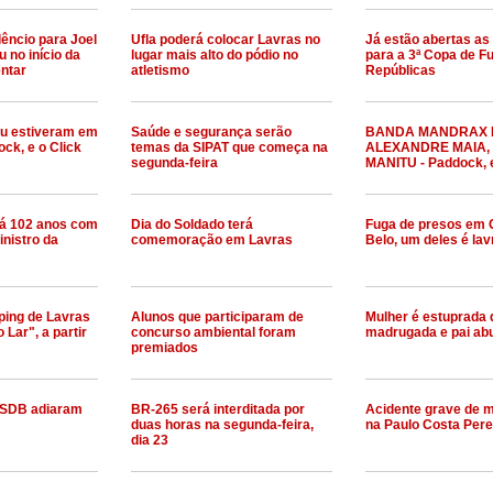
êncio para Joel
Ufla poderá colocar Lavras no
Já estão abertas as
u no início da
lugar mais alto do pódio no
para a 3ª Copa de Fu
ntar
atletismo
Repúblicas
tu estiveram em
Saúde e segurança serão
BANDA MANDRAX 
ck, e o Click
temas da SIPAT que começa na
ALEXANDRE MAIA,
segunda-feira
MANITU - Paddock, 
á 102 anos com
Dia do Soldado terá
Fuga de presos em
inistro da
comemoração em Lavras
Belo, um deles é la
ping de Lavras
Alunos que participaram de
Mulher é estuprada 
 Lar", a partir
concurso ambiental foram
madrugada e pai abu
premiados
PSDB adiaram
BR-265 será interditada por
Acidente grave de m
duas horas na segunda-feira,
na Paulo Costa Pere
dia 23