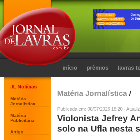
início
prêmios
lavras 
JL Notícias
Matéria Jornalística
/
Matéria
Jornalística
Publicada em: 08/07/2026 18:20 - Atuali
Matéria
Violonista Jefrey A
Publicitária
solo na Ufla nesta s
Artigo