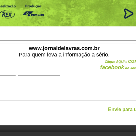
www.jornaldelavras.com.br
Para quem leva a informação a sério.
co
Clique AQUI e
facebook
do Jor
Envie para