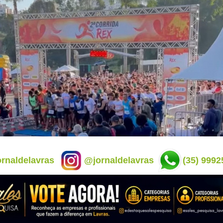
rnaldelavras
@jornaldelavras
(35) 9992