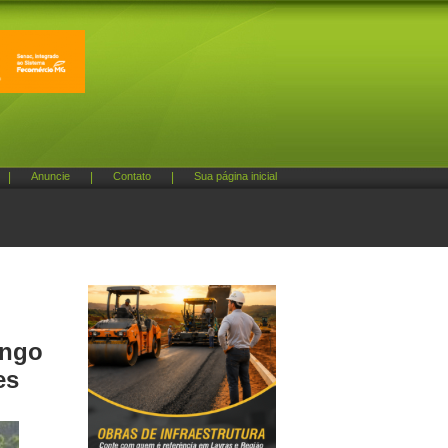
|
Anuncie
|
Contato
|
Sua página inicial
ingo
es