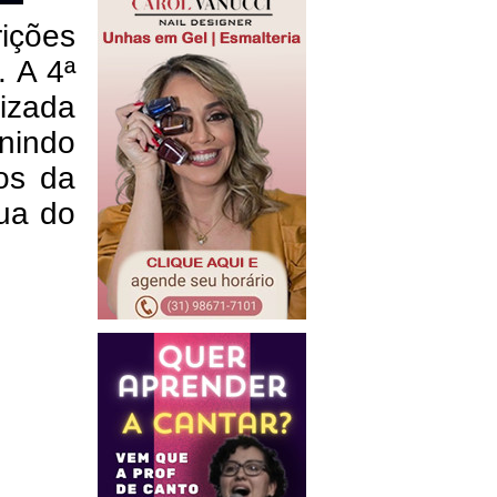
rições
 A 4ª
izada
nindo
ios da
rua do