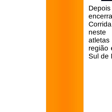
Depois
encerr
Corrid
neste 
atleta
região
Sul de 