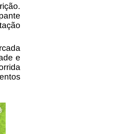
ição.
pante
tação
rcada
dade e
rrida
entos