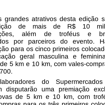
 grandes atrativos desta edição s
ibuição de mais de R$ 10 m
ações, além de troféus e br
idos por parceiros do evento. H
ão para os cinco primeiros coloca
ficação geral masculina e feminin
 de 5 km e 10 km, com vales-compr
 700.
laboradores do Supermercado
 disputarão uma premiação excl
ovas de 5 km e 10 km, com trof
ompras para os três primeiros col