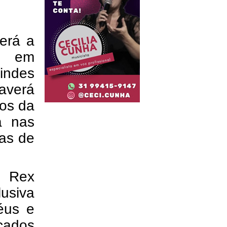
erá a
il em
indes
averá
dos da
a nas
as de
s Rex
usiva
éus e
ocados