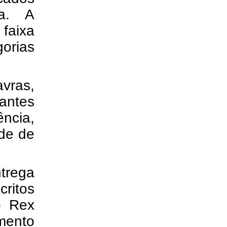
na. A
 faixa
gorias
avras,
pantes
ência,
ade de
trega
critos
o Rex
mento