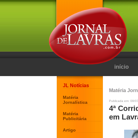
início
JL Notícias
Matéria Jorn
Matéria
Publicada em: 08/0
Jornalística
4ª Corr
Matéria
em Lavr
Publicitária
Artigo