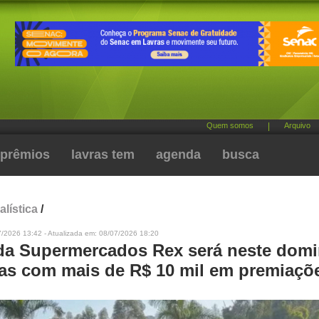
Quem somos
|
Arquivo
prêmios
lavras tem
agenda
busca
alística
/
7/2026 13:42 - Atualizada em: 08/07/2026 18:20
ida Supermercados Rex será neste dom
as com mais de R$ 10 mil em premiaçõ