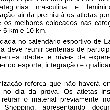
ategorias masculina e femini
ação ainda premiará os atletas por
 e os melhores colocados nas cate
 5 km e 10 km.
dada no calendário esportivo de L
da deve reunir centenas de partici
erentes idades e níveis de experi
endo esporte, integração e qualid
nização reforça que não haverá en
s no dia da prova. Os atletas ins
retirar o material previamente n
 Shopping, apresentando docu