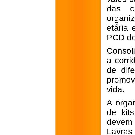
das c
organiz
etária
PCD de
Consoli
a corri
de dif
promov
vida.
A orga
de kit
devem 
Lavras