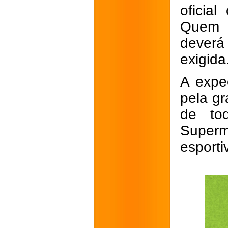
oficia
Quem f
deverá
exigida
A expe
pela gr
de tod
Super
esporti