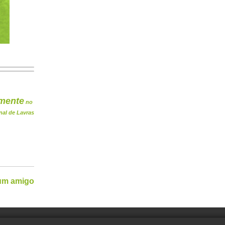
mente
no
nal de Lavras
 um amigo