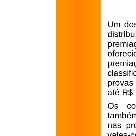
Um dos
distr
premi
oferec
premiaç
classi
provas
até R$
Os co
também
nas pr
vales-c