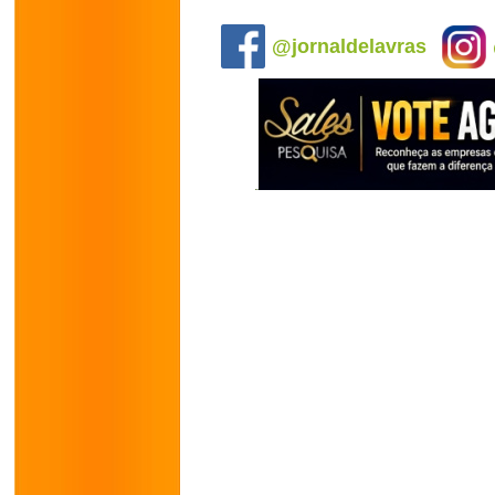
.
@jornaldelavras