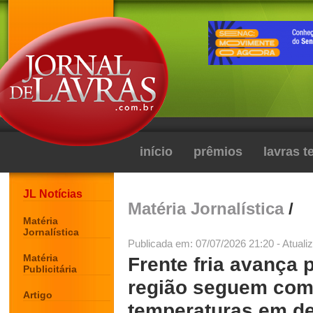
início
prêmios
lavras 
JL Notícias
Matéria Jornalística
/
Matéria
Jornalística
Publicada em: 07/07/2026 21:20 - Atuali
Matéria
Frente fria avança 
Publicitária
região seguem com
Artigo
temperaturas em de