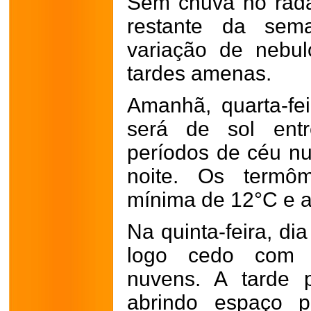
Sem chuva no radar
restante da sem
variação de nebul
tardes amenas.
Amanhã, quarta-fei
será de sol ent
períodos de céu nu
noite. Os termôm
mínima de 12°C e 
Na quinta-feira, di
logo cedo com r
nuvens. A tarde 
abrindo espaço 