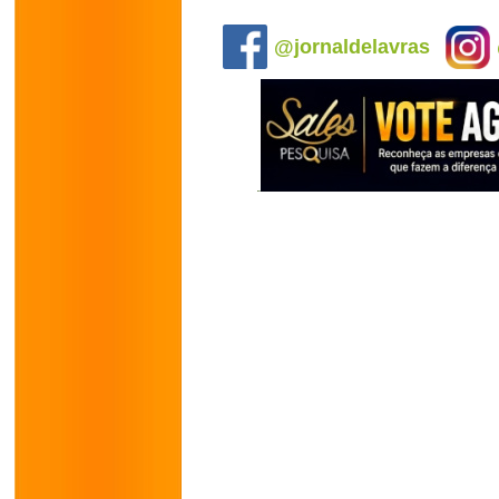
.
@jornaldelavras