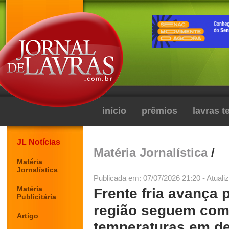
início
prêmios
lavras 
JL Notícias
Matéria Jornalística
/
Matéria
Jornalística
Publicada em: 07/07/2026 21:20 - Atuali
Matéria
Frente fria avança 
Publicitária
região seguem com
Artigo
temperaturas em de