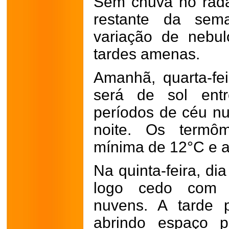
Sem chuva no radar
restante da sem
variação de nebul
tardes amenas.
Amanhã, quarta-fei
será de sol ent
períodos de céu nu
noite. Os termôm
mínima de 12°C e 
Na quinta-feira, di
logo cedo com r
nuvens. A tarde 
abrindo espaço 