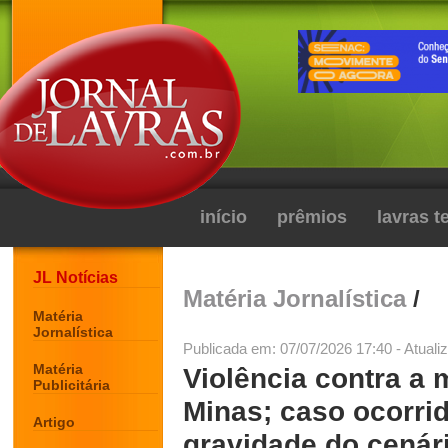
início
prêmios
lavras 
JL Notícias
Matéria Jornalística
/
Matéria
Jornalística
Publicada em: 07/07/2026 17:40 - Atuali
Matéria
Violência contra a 
Publicitária
Minas; caso ocorri
Artigo
gravidade do cenár