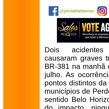
.
@jornaldelavras
Dois acidentes
causaram graves tr
BR-381 na manhã de
julho. As ocorrênc
pontos distintos da
municípios de Per
sentido Belo Horizo
do impacto, ning