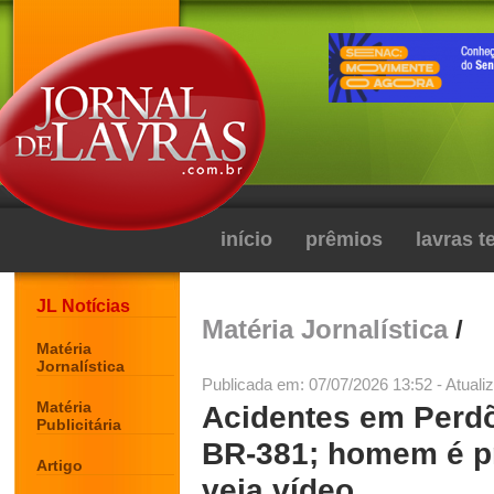
início
prêmios
lavras 
JL Notícias
Matéria Jornalística
/
Matéria
Jornalística
Publicada em: 07/07/2026 13:52 - Atuali
Matéria
Acidentes em Perdõ
Publicitária
BR-381; homem é pr
Artigo
veja vídeo