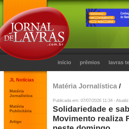
início
prêmios
lavras 
JL Notícias
Matéria Jornalística
/
Matéria
Jornalística
Publicada em: 07/07/2026 11:34 - Atuali
Matéria
Solidariedade e sa
Publicitária
Movimento realiza 
Artigo
neste domingo