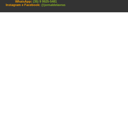
WhatsApp:
(35) 9 9925-5481
Instagram e Facebook:
@jornaldelavras