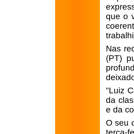
express
que o 
coeren
trabalh
Nas red
(PT) p
profun
deixado
"Luiz C
da clas
e da co
O seu 
terça-f