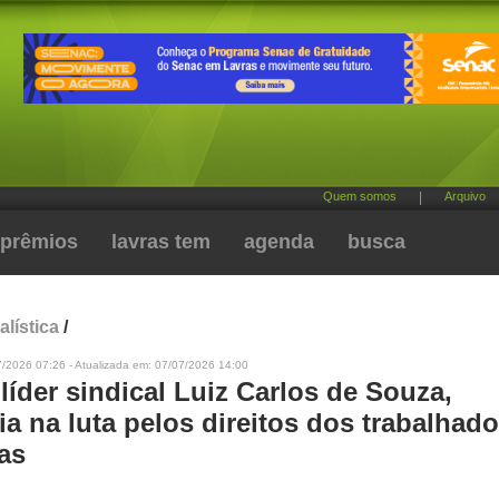
Quem somos
|
Arquivo
prêmios
lavras tem
agenda
busca
alística
/
7/2026 07:26 - Atualizada em: 07/07/2026 14:00
líder sindical Luiz Carlos de Souza,
ia na luta pelos direitos dos trabalhad
as