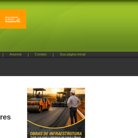
|
Anuncie
|
Contato
|
Sua página inicial
ores