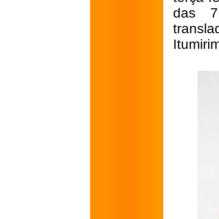
das 7
transl
Itumiri