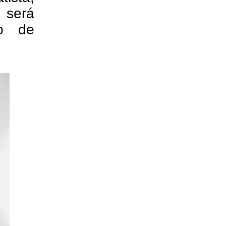
será
ho de