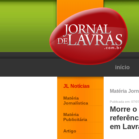
início
JL Notícias
Matéria Jorn
Matéria
Publicada em: 07/0
Jornalística
Morre o 
Matéria
referênc
Publicitária
em Lavr
Artigo