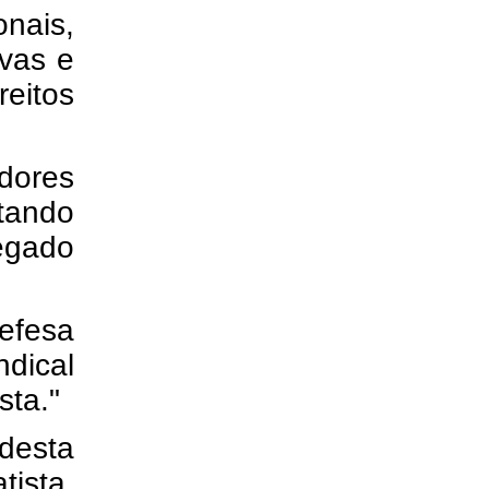
onais,
vas e
eitos
adores
tando
egado
defesa
ndical
sta."
desta
tista,