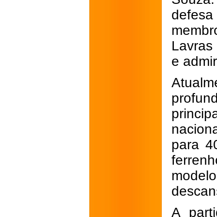
defesa 
membro
Lavras 
e admi
Atual
profu
princip
nacion
para 4
ferren
modelo
descan
A part