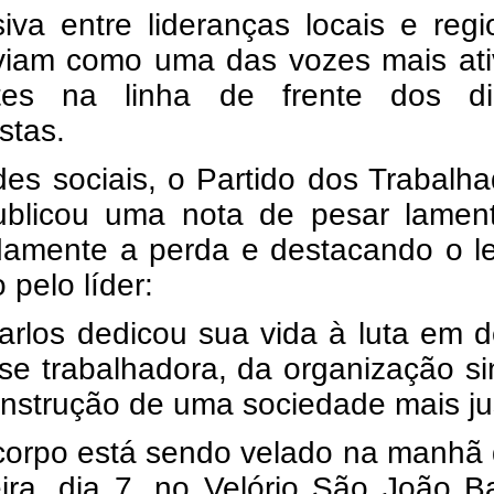
iva entre lideranças locais e regi
viam como uma das vozes mais ati
tes na linha de frente dos dir
istas.
es sociais, o Partido dos Trabalh
ublicou uma nota de pesar lamen
damente a perda e destacando o l
 pelo líder:
arlos dedicou sua vida à luta em 
se trabalhadora, da organização si
nstrução de uma sociedade mais ju
corpo está sendo velado na manhã 
eira, dia 7, no Velório São João Ba