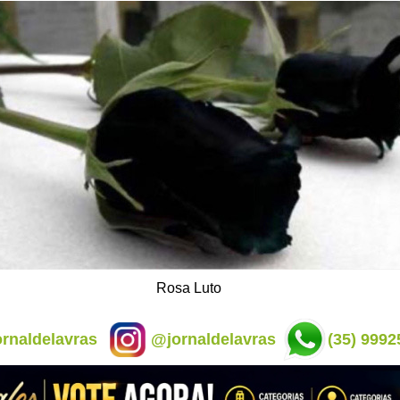
Rosa Luto
rnaldelavras
@jornaldelavras
(35) 9992