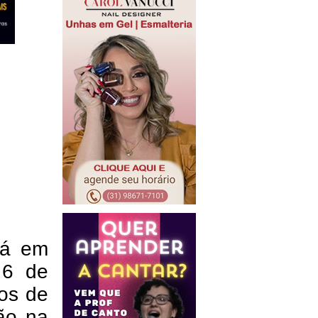
stá em
 6 de
los de
ão na