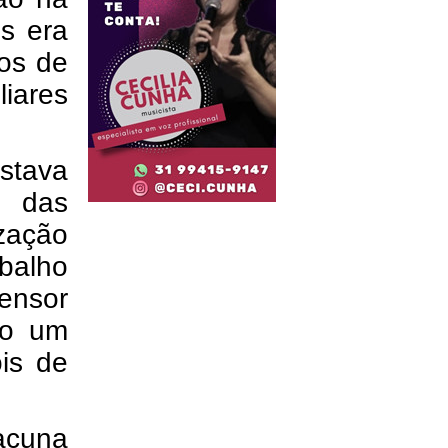
os era
cos de
liares
tava
 das
ização
balho
ensor
do um
is de
acuna