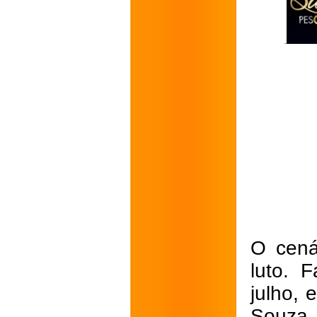
O cená
luto. 
julho, 
Souza.