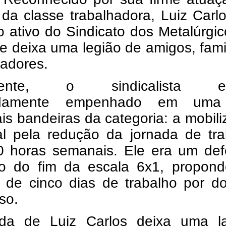
da classe trabalhadora, Luiz Carl
 ativo do Sindicato dos Metalúrgi
e deixa uma legião de amigos, fami
radores.
mente, o sindicalista es
ndamente empenhado em uma
ais bandeiras da categoria: a mobil
al pela redução da jornada de tra
0 horas semanais. Ele era um def
ho do fim da escala 6x1, propon
 de cinco dias de trabalho por do
so.
ida de Luiz Carlos deixa uma l