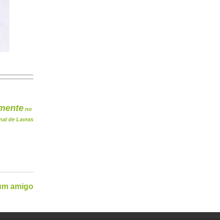
mente
no
nal de Lavras
 um amigo