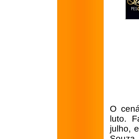
O cená
luto. 
julho, 
Souza.