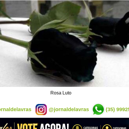
Rosa Luto
rnaldelavras
@jornaldelavras
(35) 9992