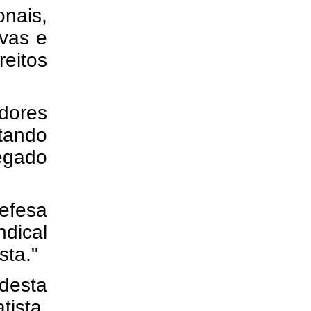
onais,
vas e
eitos
adores
tando
egado
defesa
ndical
sta."
desta
tista,