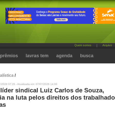
Quem somos
|
Arquivo
prêmios
lavras tem
agenda
busca
alística
/
7/2026 07:26 - Atualizada em: 07/07/2026 14:00
líder sindical Luiz Carlos de Souza,
ia na luta pelos direitos dos trabalhad
as