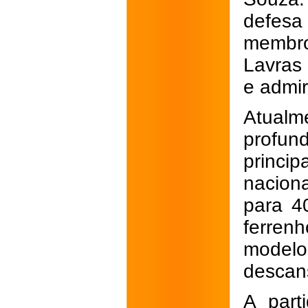
defesa 
membro
Lavras 
e admi
Atual
profu
princip
nacion
para 4
ferren
modelo
descan
A part