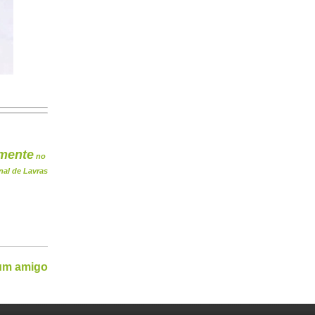
mente
no
nal de Lavras
 um amigo