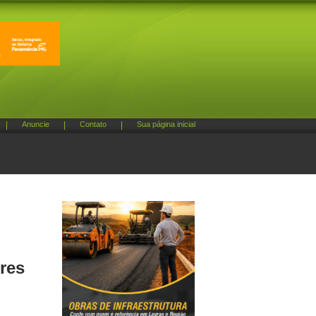
|
Anuncie
|
Contato
|
Sua página inicial
ores