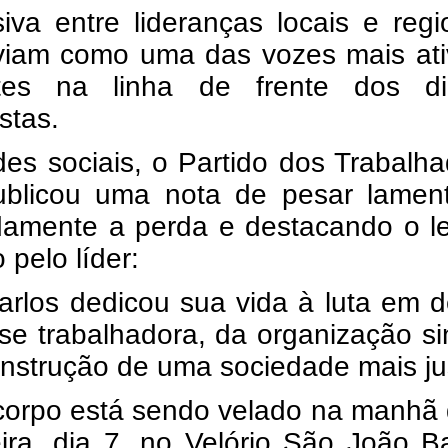
iva entre lideranças locais e regi
viam como uma das vozes mais ati
tes na linha de frente dos dir
istas.
es sociais, o Partido dos Trabalh
ublicou uma nota de pesar lamen
damente a perda e destacando o l
 pelo líder:
arlos dedicou sua vida à luta em 
se trabalhadora, da organização si
nstrução de uma sociedade mais ju
corpo está sendo velado na manhã 
eira, dia 7, no Velório São João Ba