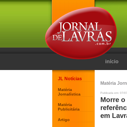
início
JL Notícias
Matéria Jorn
Matéria
Publicada em: 07/0
Jornalística
Morre o 
Matéria
referênc
Publicitária
em Lavr
Artigo