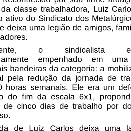
da classe trabalhadora, Luiz Carl
 ativo do Sindicato dos Metalúrgi
e deixa uma legião de amigos, fami
radores.
mente, o sindicalista es
ndamente empenhado em uma
ais bandeiras da categoria: a mobil
al pela redução da jornada de tra
0 horas semanais. Ele era um def
ho do fim da escala 6x1, propon
 de cinco dias de trabalho por do
so.
ida de Luiz Carlos deixa uma l