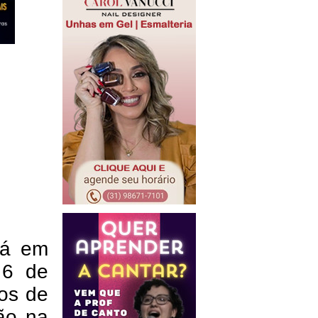
stá em
 6 de
los de
ão na