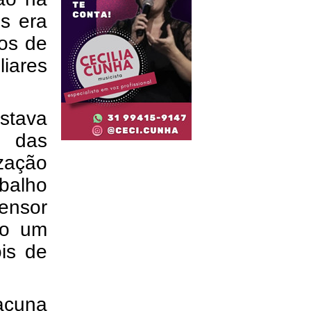
os era
cos de
liares
tava
 das
ização
balho
ensor
do um
is de
acuna