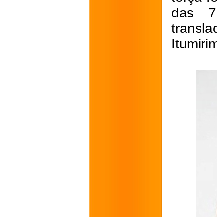
das 7
transl
Itumiri