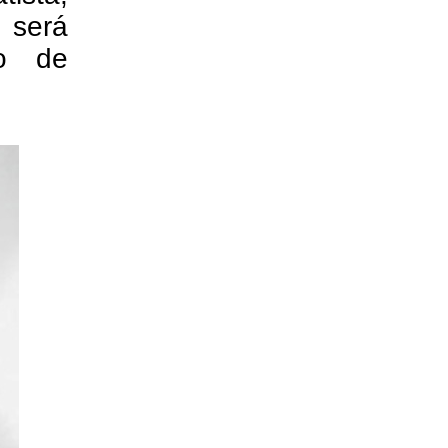
será
ho de