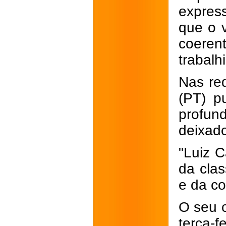
express
que o 
coeren
trabalh
Nas red
(PT) p
profun
deixado
"Luiz C
da clas
e da co
O seu 
terça-f